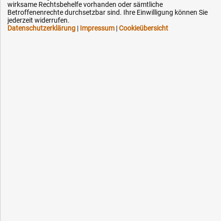
Kontakt
wirksame Rechtsbehelfe vorhanden oder sämtliche
Betroffenenrechte durchsetzbar sind. Ihre Einwilligung können Sie
jederzeit widerrufen.
Datenschutzerklärung
|
Impressum
|
Cookieübersicht
Ihre Hytec-Hydraulik Vorteile
Schneller Versand, meist am selben Tag
Versandkostenfrei ab 150 EUR (innerhalb DE)
Lieferung auf Rechnung (abhängig vom Wert)
Einmonatiges Rückgaberecht
Über 30 Jahre Erfahrung
Kompetente telefonische Beratung
Flexible Zahlung