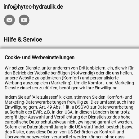
info@hytec-hydraulik.de
Hilfe & Service
Versandkosten
Cookie- und Werbeeinstellungen
Zahlungsarten
Wir setzen Dienste, unter anderem von Drittanbietern, ein, die wir für
Service
den Betrieb der Website benötigen (Notwendig) oder die uns helfen,
unsere Website zu optimieren (Komfort) und personalisierte
AGB / Widerrufsrecht
Werbung auszuspielen (Marketing). Um die Komfort- und Marketing-
Datenschutz
Dienste einsetzen zu dürfen, benötigen wir Ihre Einwilligung.
Impressum
Indem Sie auf "Alle zulassen" klicken, stimmen Sie den Komfort- und
Marketing-Datenverarbeitungen freiwillig zu. Dies umfasst auch Ihre
Karriere
Einwilligung gem. Art. 49 Abs. 1 lit. a DSGVO zur Datenverarbeitung
außerhalb des EWR, z.B. in den USA. In diesen Ländern kann trotz
OEM-Ersatzteile
sorgfältiger Auswahl und Verpflichtung der Dienstleister das hohe
europäische Datenschutzniveau nicht zwingend garantiert werden.
Technik-Hilfe
Sofern eine Datenübermittlung in die USA stattfindet, besteht bspw.
das Risiko, dass diese Daten von US-Behörden zu Kontroll- und
Downloads
Überwachungszwecken verarbeitet werden können, ohne dass