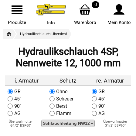
0
Produkte
Warenkorb
Mein Konto
Info
Hydraulikschlauch-Übersicht
Hydraulikschlauch 4SP,
Nennweite 12, 1000 mm
li. Armatur
Schutz
re. Armatur
GR
Ohne
GR
45°
Scheuer
45°
90°
Berst
90°
AG
Flamm
AG
Überwurfmutter
Überwurfmutter
G1/2" BSP60°
G1/2" BSP60°