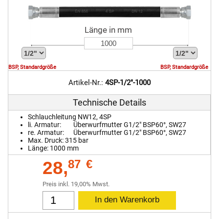
Länge in mm
BSP, Standardgröße
BSP, Standardgröße
Artikel-Nr.:
4SP-1/2"-1000
Technische Details
Schlauchleitung NW12, 4SP
li. Armatur:
Überwurfmutter G1/2" BSP60°, SW27
re. Armatur:
Überwurfmutter G1/2" BSP60°, SW27
Max. Druck:
315
bar
Länge:
1000 mm
28,
87
€
Preis inkl. 19,00% Mwst.