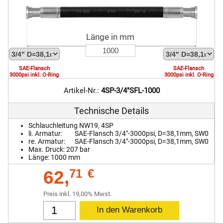
Länge in mm
SAE-Flansch
SAE-Flansch
3000psi inkl. O-Ring
3000psi inkl. O-Ring
Artikel-Nr.:
4SP-3/4"SFL-1000
Technische Details
Schlauchleitung NW19, 4SP
li. Armatur:
SAE-Flansch 3/4"-3000psi, D=38,1mm, SW0
re. Armatur:
SAE-Flansch 3/4"-3000psi, D=38,1mm, SW0
Max. Druck:
207
bar
Länge:
1000 mm
62,
71
€
Preis inkl. 19,00% Mwst.