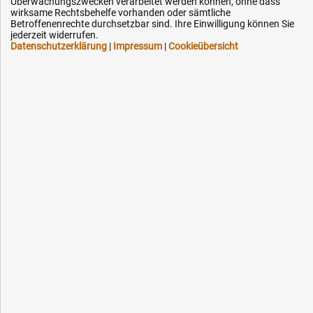
Überwachungszwecken verarbeitet werden können, ohne dass
wirksame Rechtsbehelfe vorhanden oder sämtliche
Kontakt
Betroffenenrechte durchsetzbar sind. Ihre Einwilligung können Sie
jederzeit widerrufen.
Datenschutzerklärung
|
Impressum
|
Cookieübersicht
Ihre Hytec-Hydraulik Vorteile
Schneller Versand, meist am selben Tag
Versandkostenfrei ab 150 EUR (innerhalb DE)
Lieferung auf Rechnung (abhängig vom Wert)
Einmonatiges Rückgaberecht
Über 30 Jahre Erfahrung
Kompetente telefonische Beratung
Flexible Zahlung