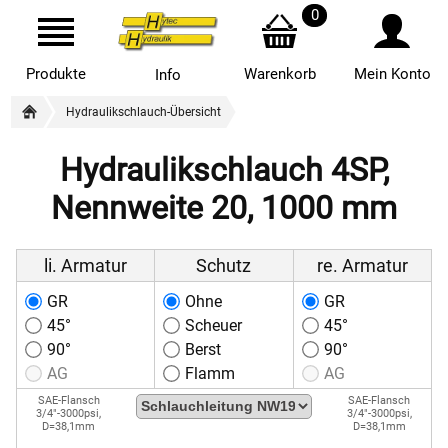
0
Produkte
Warenkorb
Mein Konto
Info
Hydraulikschlauch-Übersicht
Hydraulikschlauch 4SP,
Nennweite 20, 1000 mm
li. Armatur
Schutz
re. Armatur
GR
Ohne
GR
45°
Scheuer
45°
90°
Berst
90°
AG
Flamm
AG
SAE-Flansch
SAE-Flansch
3/4"-3000psi,
3/4"-3000psi,
D=38,1mm
D=38,1mm