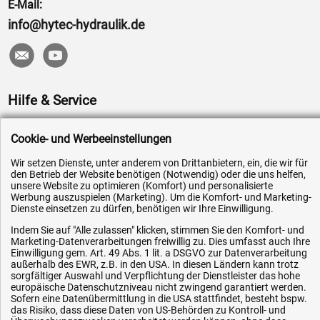
E-Mail:
info@hytec-hydraulik.de
Hilfe & Service
Versandkosten
Cookie- und Werbeeinstellungen
Zahlungsarten
Wir setzen Dienste, unter anderem von Drittanbietern, ein, die wir für
Service
den Betrieb der Website benötigen (Notwendig) oder die uns helfen,
unsere Website zu optimieren (Komfort) und personalisierte
AGB / Widerrufsrecht
Werbung auszuspielen (Marketing). Um die Komfort- und Marketing-
Dienste einsetzen zu dürfen, benötigen wir Ihre Einwilligung.
Datenschutz
Indem Sie auf "Alle zulassen" klicken, stimmen Sie den Komfort- und
Impressum
Marketing-Datenverarbeitungen freiwillig zu. Dies umfasst auch Ihre
Karriere
Einwilligung gem. Art. 49 Abs. 1 lit. a DSGVO zur Datenverarbeitung
außerhalb des EWR, z.B. in den USA. In diesen Ländern kann trotz
OEM-Ersatzteile
sorgfältiger Auswahl und Verpflichtung der Dienstleister das hohe
europäische Datenschutzniveau nicht zwingend garantiert werden.
Technik-Hilfe
Sofern eine Datenübermittlung in die USA stattfindet, besteht bspw.
das Risiko, dass diese Daten von US-Behörden zu Kontroll- und
Downloads