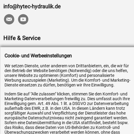
info@hytec-hydraulik.de
Hilfe & Service
Versandkosten
Cookie- und Werbeeinstellungen
Zahlungsarten
Wir setzen Dienste, unter anderem von Drittanbietern, ein, die wir für
Service
den Betrieb der Website benötigen (Notwendig) oder die uns helfen,
unsere Website zu optimieren (Komfort) und personalisierte
AGB / Widerrufsrecht
Werbung auszuspielen (Marketing). Um die Komfort- und Marketing-
Datenschutz
Dienste einsetzen zu dürfen, benötigen wir Ihre Einwilligung.
Impressum
Indem Sie auf "Alle zulassen" klicken, stimmen Sie den Komfort- und
Marketing-Datenverarbeitungen freiwillig zu. Dies umfasst auch Ihre
Karriere
Einwilligung gem. Art. 49 Abs. 1 lit. a DSGVO zur Datenverarbeitung
außerhalb des EWR, z.B. in den USA. In diesen Ländern kann trotz
OEM-Ersatzteile
sorgfältiger Auswahl und Verpflichtung der Dienstleister das hohe
europäische Datenschutzniveau nicht zwingend garantiert werden.
Technik-Hilfe
Sofern eine Datenübermittlung in die USA stattfindet, besteht bspw.
das Risiko, dass diese Daten von US-Behörden zu Kontroll- und
Downloads
Überwachungszwecken verarbeitet werden können, ohne dass