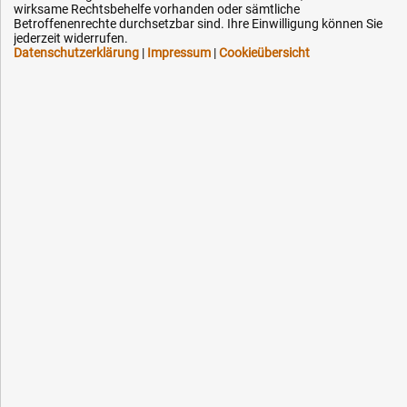
Kontakt
wirksame Rechtsbehelfe vorhanden oder sämtliche
Betroffenenrechte durchsetzbar sind. Ihre Einwilligung können Sie
jederzeit widerrufen.
Datenschutzerklärung
|
Impressum
|
Cookieübersicht
Ihre Hytec-Hydraulik Vorteile
Schneller Versand, meist am selben Tag
Versandkostenfrei ab 150 EUR (innerhalb DE)
Lieferung auf Rechnung (abhängig vom Wert)
Einmonatiges Rückgaberecht
Über 30 Jahre Erfahrung
Kompetente telefonische Beratung
Flexible Zahlung