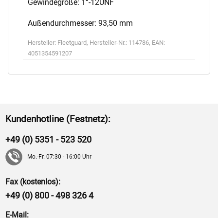
Gewindegröße: 1“-12UNF
Außendurchmesser: 93,50 mm
Hersteller:
Fleetguard
,
Hersteller-Nr.:
114786
,
EAN:
4051354591207
Kundenhotline (Festnetz):
+49 (0) 5351 - 523 520
Mo.-Fr. 07:30 - 16:00 Uhr
Fax (kostenlos):
+49 (0) 800 - 498 326 4
E-Mail: