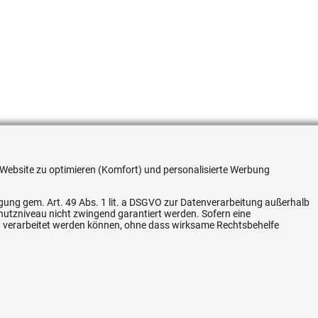
re Website zu optimieren (Komfort) und personalisierte Werbung
ligung gem. Art. 49 Abs. 1 lit. a DSGVO zur Datenverarbeitung außerhalb
chutzniveau nicht zwingend garantiert werden. Sofern eine
n verarbeitet werden können, ohne dass wirksame Rechtsbehelfe
Flexible Zahlung