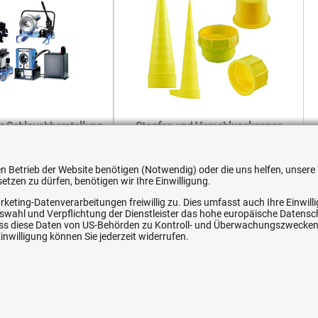
r Schlauchherstellung
Stopfen und Verschlusskappen
 den Betrieb der Website benötigen (Notwendig) oder die uns helfen, unse
tzen zu dürfen, benötigen wir Ihre Einwilligung.
rketing-Datenverarbeitungen freiwillig zu. Dies umfasst auch Ihre Einwil
Auswahl und Verpflichtung der Dienstleister das hohe europäische Datens
, dass diese Daten von US-Behörden zu Kontroll- und Überwachungszwecke
ice
Ihre Hytec-Hydraulik Vorteile
nwilligung können Sie jederzeit widerrufen.
Schneller Versand, meist am selben Tag
Versandkostenfrei ab 150 EUR (innerhalb DE)
Lieferung auf Rechnung (abhängig vom Wert)
Einmonatiges Rückgaberecht