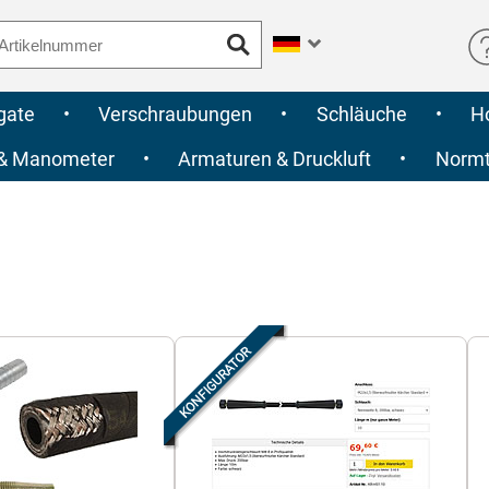
gate
•
Verschraubungen
•
Schläuche
•
H
 & Manometer
•
Armaturen & Druckluft
•
Normte