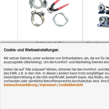
Schlauchschellen
Maschinen zu
Cookie- und Werbeeinstellungen
Wir setzen Dienste, unter anderem von Drittanbietern, ein, die wir für
auszuspielen (Marketing). Um die Komfort- und Marketing-Dienste einse
Indem Sie auf "Alle zulassen" klicken, stimmen Sie den Komfort- und Ma
des EWR, z.B. in den USA. In diesen Ländern kann trotz sorgfältiger 
Datenübermittlung in die USA stattfindet, besteht bspw. das Risiko
Kundenhotline (Festnetz):
Hilfe & Serv
vorhanden oder sämtliche Betroffenenrechte durchsetzbar sind. Ihre Ei
Datenschutzerklärung
|
Impressum
|
Cookieübersicht
+49 (0) 5351 - 523 520
Versandkosten
Zahlungsarten
Mo.-Fr. 07:30 - 16:00 Uhr
Service