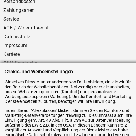
Versandkosten
Zahlungsarten
Service
AGB / Widerrufsrecht
Datenschutz
Impressum
Karriere
OEM-Ersatzteile
Cookie- und Werbeeinstellungen
Technik-Hilfe
Downloads
Wir setzen Dienste, unter anderem von Drittanbietern, ein, die wir für
den Betrieb der Website benötigen (Notwendig) oder die uns helfen,
Kontakt
unsere Website zu optimieren (Komfort) und personalisierte
Werbung auszuspielen (Marketing). Um die Komfort- und Marketing-
Dienste einsetzen zu dürfen, benötigen wir Ihre Einwilligung.
Ihre Hytec-Hydraulik Vorteile
Indem Sie auf "Alle zulassen" klicken, stimmen Sie den Komfort- und
Marketing-Datenverarbeitungen freiwillig zu. Dies umfasst auch Ihre
Einwilligung gem. Art. 49 Abs. 1 lit. a DSGVO zur Datenverarbeitung
Schneller Versand, meist am selben Tag
außerhalb des EWR, z.B. in den USA. In diesen Ländern kann trotz
Versandkostenfrei ab 150 EUR (innerhalb DE)
sorgfältiger Auswahl und Verpflichtung der Dienstleister das hohe
Lieferung auf Rechnung (abhängig vom Wert)
europäische Datenschutzniveau nicht zwingend garantiert werden.