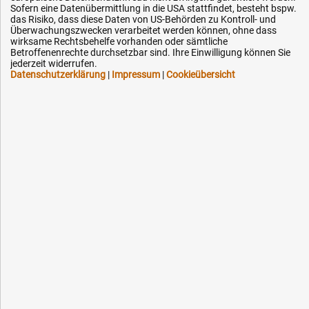
Sofern eine Datenübermittlung in die USA stattfindet, besteht bspw.
Einmonatiges Rückgaberecht
das Risiko, dass diese Daten von US-Behörden zu Kontroll- und
Über 30 Jahre Erfahrung
Überwachungszwecken verarbeitet werden können, ohne dass
wirksame Rechtsbehelfe vorhanden oder sämtliche
Kompetente telefonische Beratung
Betroffenenrechte durchsetzbar sind. Ihre Einwilligung können Sie
jederzeit widerrufen.
Datenschutzerklärung
|
Impressum
|
Cookieübersicht
Flexible Zahlung