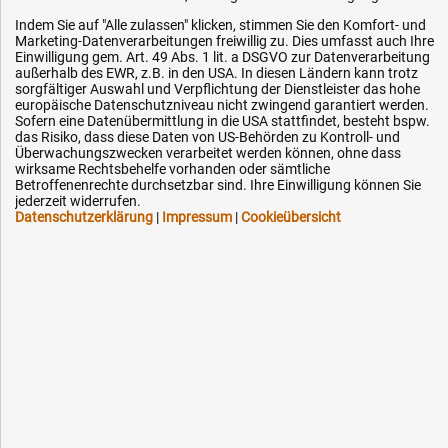
Service
Indem Sie auf "Alle zulassen" klicken, stimmen Sie den Komfort- und
Marketing-Datenverarbeitungen freiwillig zu. Dies umfasst auch Ihre
AGB / Widerrufsrecht
Einwilligung gem. Art. 49 Abs. 1 lit. a DSGVO zur Datenverarbeitung
außerhalb des EWR, z.B. in den USA. In diesen Ländern kann trotz
Datenschutz
sorgfältiger Auswahl und Verpflichtung der Dienstleister das hohe
europäische Datenschutzniveau nicht zwingend garantiert werden.
Impressum
Sofern eine Datenübermittlung in die USA stattfindet, besteht bspw.
das Risiko, dass diese Daten von US-Behörden zu Kontroll- und
Karriere
Überwachungszwecken verarbeitet werden können, ohne dass
OEM-Ersatzteile
wirksame Rechtsbehelfe vorhanden oder sämtliche
Betroffenenrechte durchsetzbar sind. Ihre Einwilligung können Sie
Technik-Hilfe
jederzeit widerrufen.
Datenschutzerklärung
|
Impressum
|
Cookieübersicht
Downloads
Kontakt
Ihre Hytec-Hydraulik Vorteile
Schneller Versand, meist am selben Tag
Versandkostenfrei ab 150 EUR (innerhalb DE)
Lieferung auf Rechnung (abhängig vom Wert)
Einmonatiges Rückgaberecht