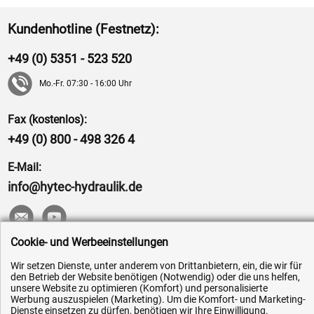
Kundenhotline (Festnetz):
+49 (0) 5351 - 523 520
Mo.-Fr. 07:30 - 16:00 Uhr
Fax (kostenlos):
+49 (0) 800 - 498 326 4
E-Mail:
info@hytec-hydraulik.de
Cookie- und Werbeeinstellungen
Hilfe & Service
Wir setzen Dienste, unter anderem von Drittanbietern, ein, die wir für
den Betrieb der Website benötigen (Notwendig) oder die uns helfen,
unsere Website zu optimieren (Komfort) und personalisierte
Versandkosten
Werbung auszuspielen (Marketing). Um die Komfort- und Marketing-
Zahlungsarten
Dienste einsetzen zu dürfen, benötigen wir Ihre Einwilligung.