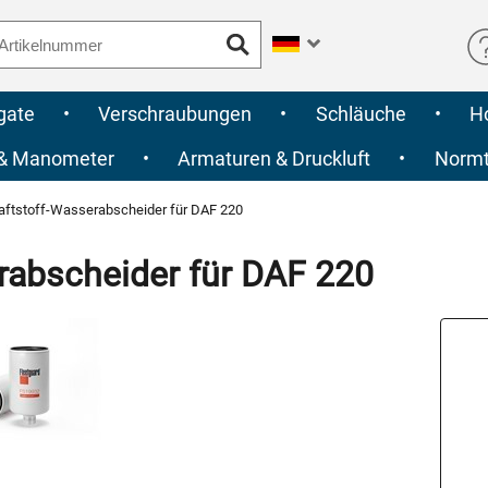
gate
•
Verschraubungen
•
Schläuche
•
H
 & Manometer
•
Armaturen & Druckluft
•
Normte
aftstoff-Wasserabscheider für DAF 220
rabscheider für DAF 220