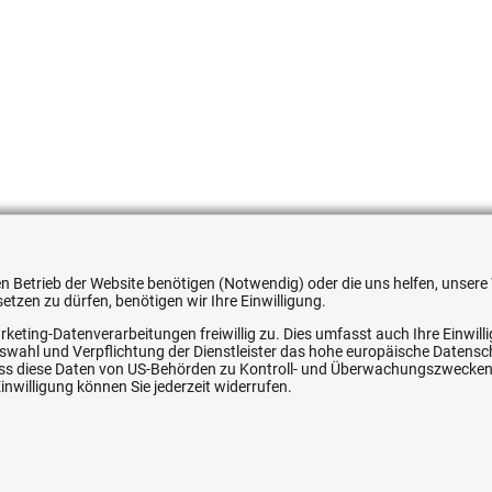
559467
 den Betrieb der Website benötigen (Notwendig) oder die uns helfen, unse
tzen zu dürfen, benötigen wir Ihre Einwilligung.
rketing-Datenverarbeitungen freiwillig zu. Dies umfasst auch Ihre Einwil
Auswahl und Verpflichtung der Dienstleister das hohe europäische Datens
, dass diese Daten von US-Behörden zu Kontroll- und Überwachungszwecke
ice
Ihre Hytec-Hydraulik Vorteile
nwilligung können Sie jederzeit widerrufen.
Schneller Versand, meist am selben Tag
Versandkostenfrei ab 150 EUR (innerhalb DE)
Lieferung auf Rechnung (abhängig vom Wert)