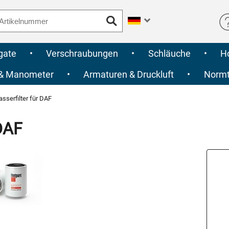
gate
•
Verschraubungen
•
Schläuche
•
H
 & Manometer
•
Armaturen & Druckluft
•
Normte
serfilter für DAF
DAF