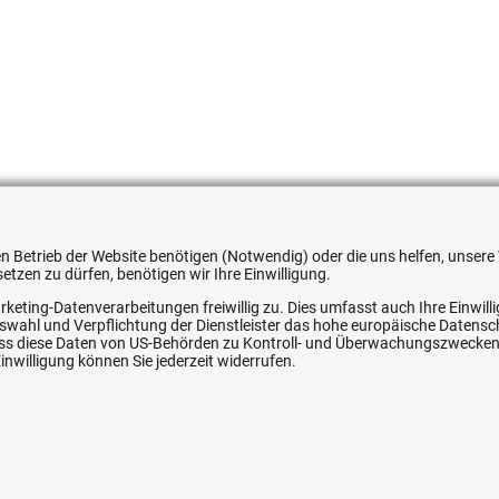
605935
 den Betrieb der Website benötigen (Notwendig) oder die uns helfen, unse
tzen zu dürfen, benötigen wir Ihre Einwilligung.
rketing-Datenverarbeitungen freiwillig zu. Dies umfasst auch Ihre Einwil
Auswahl und Verpflichtung der Dienstleister das hohe europäische Datens
ice
Ihre Hytec-Hydraulik Vorteile
, dass diese Daten von US-Behörden zu Kontroll- und Überwachungszwecke
nwilligung können Sie jederzeit widerrufen.
Schneller Versand, meist am selben Tag
Versandkostenfrei ab 150 EUR (innerhalb DE)
Lieferung auf Rechnung (abhängig vom Wert)
Einmonatiges Rückgaberecht
srecht
Über 30 Jahre Erfahrung