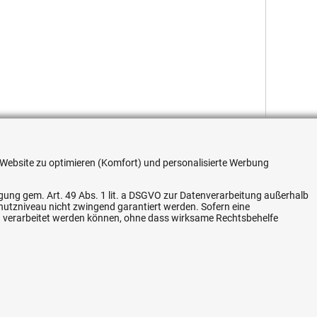
re Website zu optimieren (Komfort) und personalisierte Werbung
ligung gem. Art. 49 Abs. 1 lit. a DSGVO zur Datenverarbeitung außerhalb
chutzniveau nicht zwingend garantiert werden. Sofern eine
Flexible Zahlung
n verarbeitet werden können, ohne dass wirksame Rechtsbehelfe