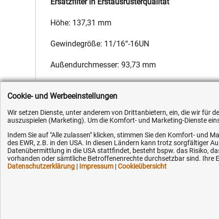
Ersatzfilter in Erstausrüsterqualität
Höhe: 137,31 mm
Gewindegröße: 11/16“-16UN
Außendurchmesser: 93,73 mm
Hersteller:
Fleetguard
,
Hersteller-Nr.:
1296929
,
EAN:
4051354
Cookie- und Werbeeinstellungen
Wir setzen Dienste, unter anderem von Drittanbietern, ein, die wir für
auszuspielen (Marketing). Um die Komfort- und Marketing-Dienste einse
Indem Sie auf "Alle zulassen" klicken, stimmen Sie den Komfort- und Ma
des EWR, z.B. in den USA. In diesen Ländern kann trotz sorgfältiger 
Kundenhotline (Festnetz):
Hilfe & Serv
Datenübermittlung in die USA stattfindet, besteht bspw. das Risiko
vorhanden oder sämtliche Betroffenenrechte durchsetzbar sind. Ihre Ei
Datenschutzerklärung
|
Impressum
|
Cookieübersicht
+49 (0) 5351 - 523 520
Versandkosten
Zahlungsarten
Mo.-Fr. 07:30 - 16:00 Uhr
Service
AGB / Widerruf
Fax (kostenlos):