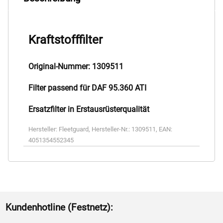
Kraftstofffilter
Original-Nummer: 1309511
Filter passend für DAF 95.360 ATI
Ersatzfilter in Erstausrüsterqualität
Hersteller:
Fleetguard
,
Hersteller-Nr.:
1309511
,
EAN:
4051354552345
Kundenhotline (Festnetz):