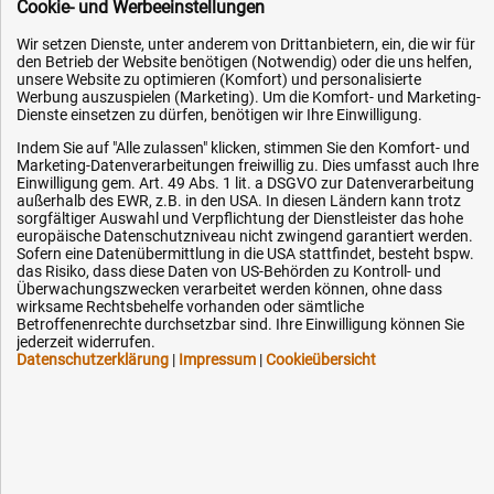
Cookie- und Werbeeinstellungen
Datenschutz
Impressum
Wir setzen Dienste, unter anderem von Drittanbietern, ein, die wir für
den Betrieb der Website benötigen (Notwendig) oder die uns helfen,
Karriere
unsere Website zu optimieren (Komfort) und personalisierte
Werbung auszuspielen (Marketing). Um die Komfort- und Marketing-
OEM-Ersatzteile
Dienste einsetzen zu dürfen, benötigen wir Ihre Einwilligung.
Technik-Hilfe
Indem Sie auf "Alle zulassen" klicken, stimmen Sie den Komfort- und
Marketing-Datenverarbeitungen freiwillig zu. Dies umfasst auch Ihre
Downloads
Einwilligung gem. Art. 49 Abs. 1 lit. a DSGVO zur Datenverarbeitung
Kontakt
außerhalb des EWR, z.B. in den USA. In diesen Ländern kann trotz
sorgfältiger Auswahl und Verpflichtung der Dienstleister das hohe
europäische Datenschutzniveau nicht zwingend garantiert werden.
Sofern eine Datenübermittlung in die USA stattfindet, besteht bspw.
Ihre Hytec-Hydraulik Vorteile
das Risiko, dass diese Daten von US-Behörden zu Kontroll- und
Überwachungszwecken verarbeitet werden können, ohne dass
wirksame Rechtsbehelfe vorhanden oder sämtliche
Schneller Versand, meist am selben Tag
Betroffenenrechte durchsetzbar sind. Ihre Einwilligung können Sie
Versandkostenfrei ab 150 EUR (innerhalb DE)
jederzeit widerrufen.
Datenschutzerklärung
|
Impressum
|
Cookieübersicht
Lieferung auf Rechnung (abhängig vom Wert)
Einmonatiges Rückgaberecht
Über 30 Jahre Erfahrung
Kompetente telefonische Beratung