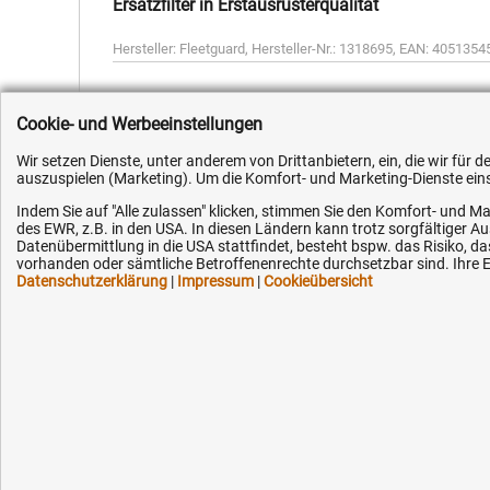
Ersatzfilter in Erstausrüsterqualität
Hersteller:
Fleetguard
,
Hersteller-Nr.:
1318695
,
EAN:
4051354
Cookie- und Werbeeinstellungen
Wir setzen Dienste, unter anderem von Drittanbietern, ein, die wir für
auszuspielen (Marketing). Um die Komfort- und Marketing-Dienste einse
Kundenhotline (Festnetz):
Hilfe & Serv
Indem Sie auf "Alle zulassen" klicken, stimmen Sie den Komfort- und Ma
des EWR, z.B. in den USA. In diesen Ländern kann trotz sorgfältiger 
+49 (0) 5351 - 523 520
Versandkosten
Datenübermittlung in die USA stattfindet, besteht bspw. das Risiko
vorhanden oder sämtliche Betroffenenrechte durchsetzbar sind. Ihre Ei
Zahlungsarten
Datenschutzerklärung
|
Impressum
|
Cookieübersicht
Mo.-Fr. 07:30 - 16:00 Uhr
Service
AGB / Widerruf
Fax (kostenlos):
+49 (0) 800 - 498 326 4
Datenschutz
Impressum
E-Mail:
Karriere
info@hytec-hydraulik.de
OEM-Ersatzteil