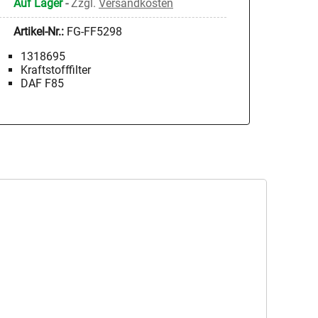
Auf Lager
-
Zzgl.
Versandkosten
Artikel-Nr.:
FG-FF5298
1318695
Kraftstofffilter
DAF F85