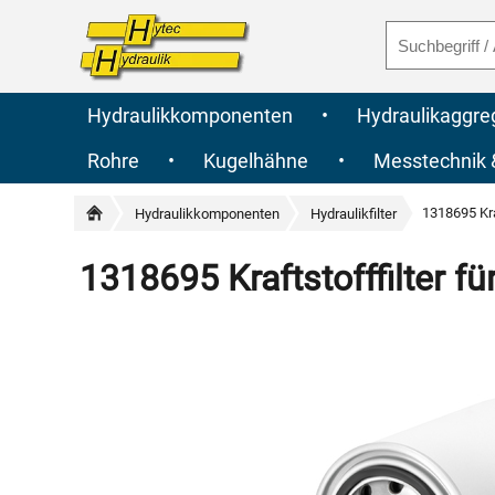
Hydraulikkomponenten
•
Hydraulikaggre
Rohre
•
Kugelhähne
•
Messtechnik
1318695 Kra
Hydraulikkomponenten
Hydraulikfilter
1318695 Kraftstofffilter f