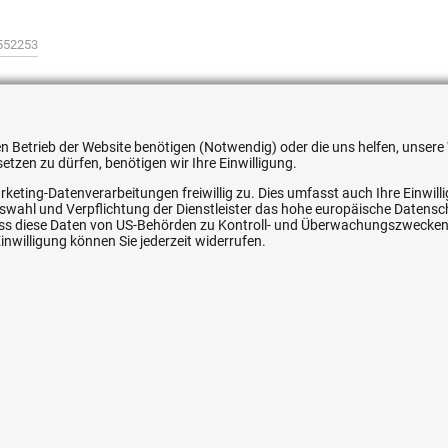
552253
 den Betrieb der Website benötigen (Notwendig) oder die uns helfen, unse
tzen zu dürfen, benötigen wir Ihre Einwilligung.
ice
Ihre Hytec-Hydraulik Vorteile
rketing-Datenverarbeitungen freiwillig zu. Dies umfasst auch Ihre Einwil
Auswahl und Verpflichtung der Dienstleister das hohe europäische Datens
Schneller Versand, meist am selben Tag
, dass diese Daten von US-Behörden zu Kontroll- und Überwachungszwecke
nwilligung können Sie jederzeit widerrufen.
Versandkostenfrei ab 150 EUR (innerhalb DE)
Lieferung auf Rechnung (abhängig vom Wert)
Einmonatiges Rückgaberecht
srecht
Über 30 Jahre Erfahrung
Kompetente telefonische Beratung
e