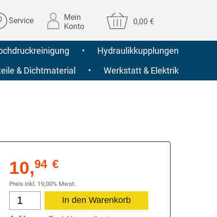
Mein
Service
0,00 €
Konto
ochdruckreinigung
•
Hydraulikkupplungen
ile & Dichtmaterial
•
Werkstatt & Elektrik
10,
94
€
Preis inkl. 19,00% Mwst.