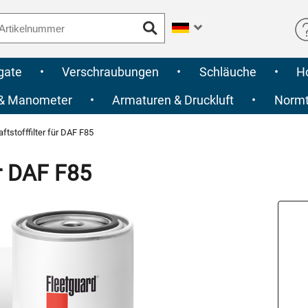
gate
•
Verschraubungen
•
Schläuche
•
H
 & Manometer
•
Armaturen & Druckluft
•
Normte
ftstofffilter für DAF F85
ür DAF F85