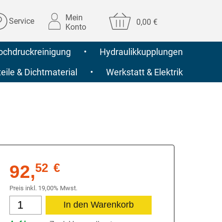
Mein
Service
0,00 €
Konto
ochdruckreinigung
•
Hydraulikkupplungen
ile & Dichtmaterial
•
Werkstatt & Elektrik
92,
52
€
Preis inkl. 19,00% Mwst.