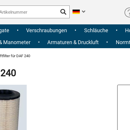
gate
•
Verschraubungen
•
Schläuche
•
H
 & Manometer
•
Armaturen & Druckluft
•
Normte
tfilter für DAF 240
 240