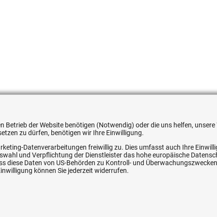
533467
 den Betrieb der Website benötigen (Notwendig) oder die uns helfen, unse
tzen zu dürfen, benötigen wir Ihre Einwilligung.
rketing-Datenverarbeitungen freiwillig zu. Dies umfasst auch Ihre Einwil
Auswahl und Verpflichtung der Dienstleister das hohe europäische Datens
, dass diese Daten von US-Behörden zu Kontroll- und Überwachungszwecke
ice
Ihre Hytec-Hydraulik Vorteile
nwilligung können Sie jederzeit widerrufen.
Schneller Versand, meist am selben Tag
Versandkostenfrei ab 150 EUR (innerhalb DE)
Lieferung auf Rechnung (abhängig vom Wert)