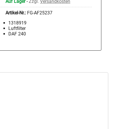
Auf Lager
-
Zzgl.
Versandkosten
Artikel-Nr.:
FG-AF25237
1318919
Luftfilter
DAF 240