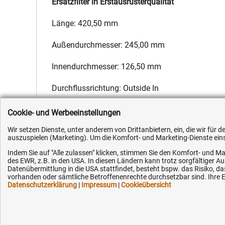
Ersatzfilter in Erstausrüsterqualität
Länge: 420,50 mm
Außendurchmesser: 245,00 mm
Innendurchmesser: 126,50 mm
Durchflussrichtung: Outside In
Hersteller:
Fleetguard
,
Hersteller-Nr.:
1318919
,
EAN:
4051354
Cookie- und Werbeeinstellungen
Wir setzen Dienste, unter anderem von Drittanbietern, ein, die wir für
auszuspielen (Marketing). Um die Komfort- und Marketing-Dienste einse
Indem Sie auf "Alle zulassen" klicken, stimmen Sie den Komfort- und Ma
des EWR, z.B. in den USA. In diesen Ländern kann trotz sorgfältiger 
Datenübermittlung in die USA stattfindet, besteht bspw. das Risiko
Kundenhotline (Festnetz):
Hilfe & Serv
vorhanden oder sämtliche Betroffenenrechte durchsetzbar sind. Ihre Ei
Datenschutzerklärung
|
Impressum
|
Cookieübersicht
+49 (0) 5351 - 523 520
Versandkosten
Zahlungsarten
Mo.-Fr. 07:30 - 16:00 Uhr