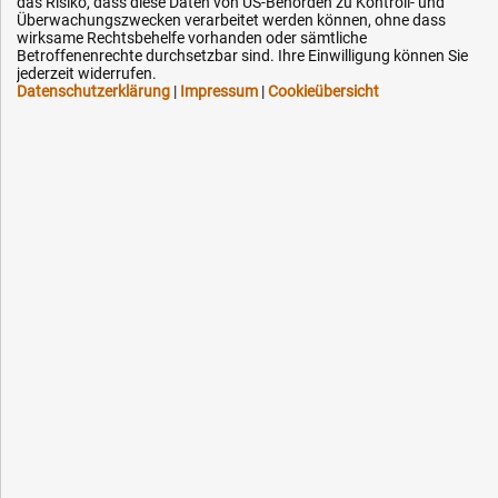
das Risiko, dass diese Daten von US-Behörden zu Kontroll- und
Downloads
Überwachungszwecken verarbeitet werden können, ohne dass
wirksame Rechtsbehelfe vorhanden oder sämtliche
Kontakt
Betroffenenrechte durchsetzbar sind. Ihre Einwilligung können Sie
jederzeit widerrufen.
Datenschutzerklärung
|
Impressum
|
Cookieübersicht
Ihre Hytec-Hydraulik Vorteile
Schneller Versand, meist am selben Tag
Versandkostenfrei ab 150 EUR (innerhalb DE)
Lieferung auf Rechnung (abhängig vom Wert)
Einmonatiges Rückgaberecht
Über 30 Jahre Erfahrung
Kompetente telefonische Beratung