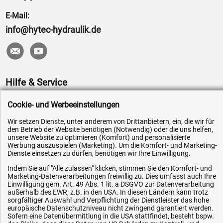
E-Mail:
info@hytec-hydraulik.de
Hilfe & Service
Versandkosten
Cookie- und Werbeeinstellungen
Zahlungsarten
Wir setzen Dienste, unter anderem von Drittanbietern, ein, die wir für
den Betrieb der Website benötigen (Notwendig) oder die uns helfen,
Service
unsere Website zu optimieren (Komfort) und personalisierte
AGB / Widerrufsrecht
Werbung auszuspielen (Marketing). Um die Komfort- und Marketing-
Dienste einsetzen zu dürfen, benötigen wir Ihre Einwilligung.
Datenschutz
Indem Sie auf "Alle zulassen" klicken, stimmen Sie den Komfort- und
Impressum
Marketing-Datenverarbeitungen freiwillig zu. Dies umfasst auch Ihre
Einwilligung gem. Art. 49 Abs. 1 lit. a DSGVO zur Datenverarbeitung
Karriere
außerhalb des EWR, z.B. in den USA. In diesen Ländern kann trotz
sorgfältiger Auswahl und Verpflichtung der Dienstleister das hohe
OEM-Ersatzteile
europäische Datenschutzniveau nicht zwingend garantiert werden.
Sofern eine Datenübermittlung in die USA stattfindet, besteht bspw.
Technik-Hilfe