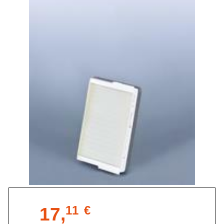
17,
11
€