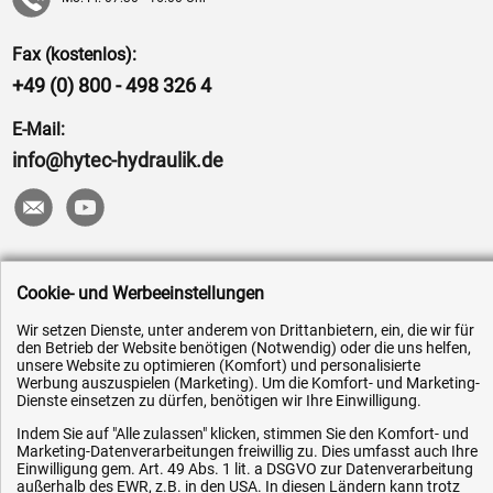
Fax (kostenlos):
+49 (0) 800 - 498 326 4
E-Mail:
info@hytec-hydraulik.de
Hilfe & Service
Cookie- und Werbeeinstellungen
Versandkosten
Wir setzen Dienste, unter anderem von Drittanbietern, ein, die wir für
den Betrieb der Website benötigen (Notwendig) oder die uns helfen,
Zahlungsarten
unsere Website zu optimieren (Komfort) und personalisierte
Werbung auszuspielen (Marketing). Um die Komfort- und Marketing-
Service
Dienste einsetzen zu dürfen, benötigen wir Ihre Einwilligung.
AGB / Widerrufsrecht
Indem Sie auf "Alle zulassen" klicken, stimmen Sie den Komfort- und
Datenschutz
Marketing-Datenverarbeitungen freiwillig zu. Dies umfasst auch Ihre
Einwilligung gem. Art. 49 Abs. 1 lit. a DSGVO zur Datenverarbeitung
Impressum
außerhalb des EWR, z.B. in den USA. In diesen Ländern kann trotz