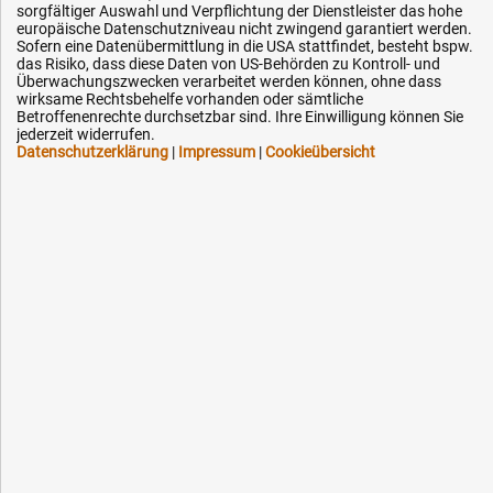
sorgfältiger Auswahl und Verpflichtung der Dienstleister das hohe
Karriere
europäische Datenschutzniveau nicht zwingend garantiert werden.
Sofern eine Datenübermittlung in die USA stattfindet, besteht bspw.
OEM-Ersatzteile
das Risiko, dass diese Daten von US-Behörden zu Kontroll- und
Überwachungszwecken verarbeitet werden können, ohne dass
Technik-Hilfe
wirksame Rechtsbehelfe vorhanden oder sämtliche
Downloads
Betroffenenrechte durchsetzbar sind. Ihre Einwilligung können Sie
jederzeit widerrufen.
Kontakt
Datenschutzerklärung
|
Impressum
|
Cookieübersicht
Ihre Hytec-Hydraulik Vorteile
Schneller Versand, meist am selben Tag
Versandkostenfrei ab 150 EUR (innerhalb DE)
Lieferung auf Rechnung (abhängig vom Wert)
Einmonatiges Rückgaberecht
Über 30 Jahre Erfahrung
Kompetente telefonische Beratung