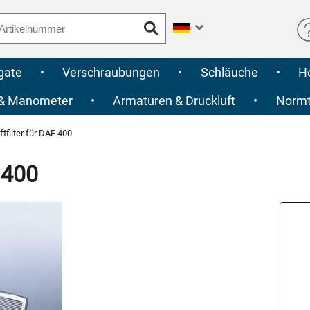
gate
•
Verschraubungen
•
Schläuche
•
H
 & Manometer
•
Armaturen & Druckluft
•
Normte
tfilter für DAF 400
 400