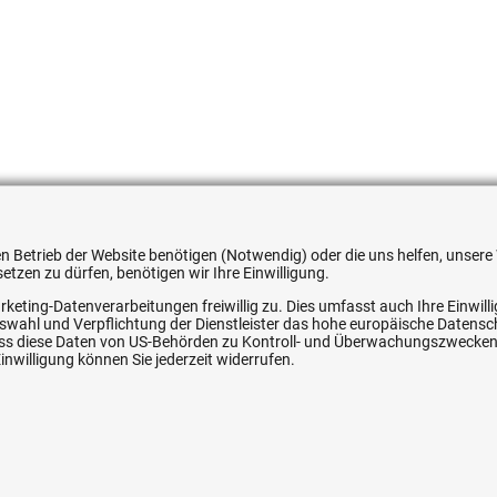
540458
 den Betrieb der Website benötigen (Notwendig) oder die uns helfen, unse
tzen zu dürfen, benötigen wir Ihre Einwilligung.
rketing-Datenverarbeitungen freiwillig zu. Dies umfasst auch Ihre Einwil
Auswahl und Verpflichtung der Dienstleister das hohe europäische Datens
ice
Ihre Hytec-Hydraulik Vorteile
, dass diese Daten von US-Behörden zu Kontroll- und Überwachungszwecke
nwilligung können Sie jederzeit widerrufen.
Schneller Versand, meist am selben Tag
Versandkostenfrei ab 150 EUR (innerhalb DE)
Lieferung auf Rechnung (abhängig vom Wert)
Einmonatiges Rückgaberecht
srecht
Über 30 Jahre Erfahrung