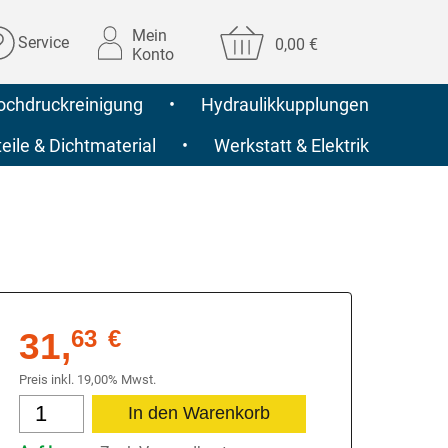
Mein
Service
0,00 €
Konto
ochdruckreinigung
•
Hydraulikkupplungen
ile & Dichtmaterial
•
Werkstatt & Elektrik
31,
63
€
Preis inkl. 19,00% Mwst.