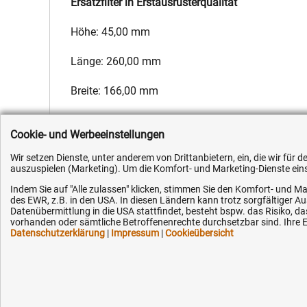
Ersatzfilter in Erstausrüsterqualität
Höhe: 45,00 mm
Länge: 260,00 mm
Breite: 166,00 mm
Hersteller:
Fleetguard
,
Hersteller-Nr.:
1362168
,
EAN:
4051354
Cookie- und Werbeeinstellungen
Wir setzen Dienste, unter anderem von Drittanbietern, ein, die wir für
auszuspielen (Marketing). Um die Komfort- und Marketing-Dienste einse
Indem Sie auf "Alle zulassen" klicken, stimmen Sie den Komfort- und Ma
des EWR, z.B. in den USA. In diesen Ländern kann trotz sorgfältiger 
Kundenhotline (Festnetz):
Hilfe & Serv
Datenübermittlung in die USA stattfindet, besteht bspw. das Risiko
vorhanden oder sämtliche Betroffenenrechte durchsetzbar sind. Ihre Ei
Datenschutzerklärung
|
Impressum
|
Cookieübersicht
+49 (0) 5351 - 523 520
Versandkosten
Zahlungsarten
Mo.-Fr. 07:30 - 16:00 Uhr
Service
AGB / Widerruf
Fax (kostenlos):