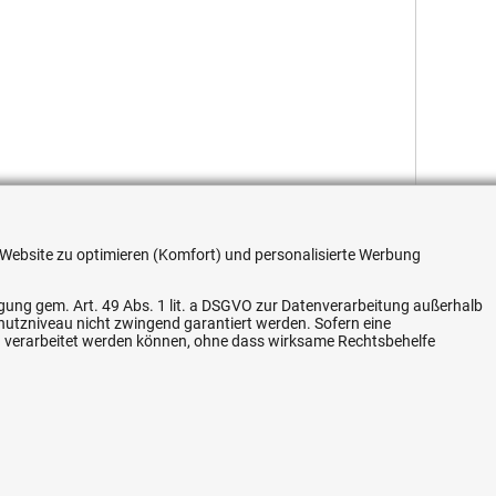
re Website zu optimieren (Komfort) und personalisierte Werbung
ligung gem. Art. 49 Abs. 1 lit. a DSGVO zur Datenverarbeitung außerhalb
chutzniveau nicht zwingend garantiert werden. Sofern eine
Flexible Zahlung
n verarbeitet werden können, ohne dass wirksame Rechtsbehelfe