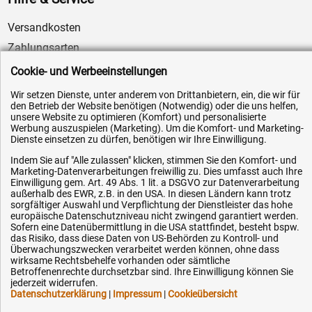
Versandkosten
Zahlungsarten
Service
Cookie- und Werbeeinstellungen
AGB / Widerrufsrecht
Wir setzen Dienste, unter anderem von Drittanbietern, ein, die wir für
den Betrieb der Website benötigen (Notwendig) oder die uns helfen,
Datenschutz
unsere Website zu optimieren (Komfort) und personalisierte
Impressum
Werbung auszuspielen (Marketing). Um die Komfort- und Marketing-
Dienste einsetzen zu dürfen, benötigen wir Ihre Einwilligung.
Karriere
Indem Sie auf "Alle zulassen" klicken, stimmen Sie den Komfort- und
OEM-Ersatzteile
Marketing-Datenverarbeitungen freiwillig zu. Dies umfasst auch Ihre
Einwilligung gem. Art. 49 Abs. 1 lit. a DSGVO zur Datenverarbeitung
Technik-Hilfe
außerhalb des EWR, z.B. in den USA. In diesen Ländern kann trotz
sorgfältiger Auswahl und Verpflichtung der Dienstleister das hohe
Downloads
europäische Datenschutzniveau nicht zwingend garantiert werden.
Sofern eine Datenübermittlung in die USA stattfindet, besteht bspw.
Kontakt
das Risiko, dass diese Daten von US-Behörden zu Kontroll- und
Überwachungszwecken verarbeitet werden können, ohne dass
wirksame Rechtsbehelfe vorhanden oder sämtliche
Ihre Hytec-Hydraulik Vorteile
Betroffenenrechte durchsetzbar sind. Ihre Einwilligung können Sie
jederzeit widerrufen.
Datenschutzerklärung
|
Impressum
|
Cookieübersicht
Schneller Versand, meist am selben Tag