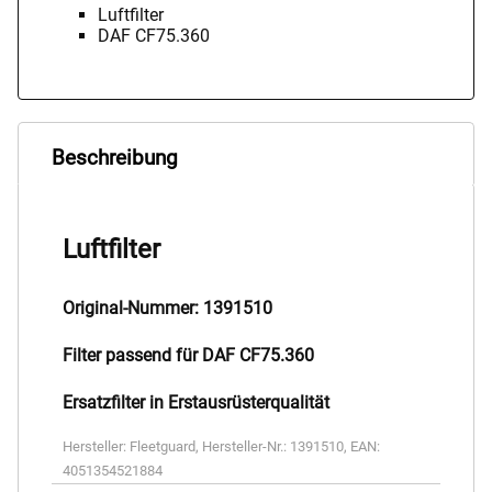
Luftfilter
DAF CF75.360
Beschreibung
Luftfilter
Original-Nummer: 1391510
Filter passend für DAF CF75.360
Ersatzfilter in Erstausrüsterqualität
Hersteller:
Fleetguard
,
Hersteller-Nr.:
1391510
,
EAN:
4051354521884