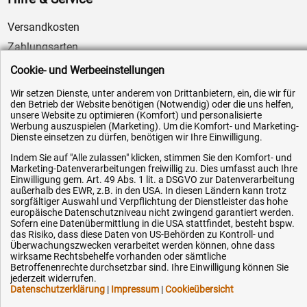
Versandkosten
Zahlungsarten
Service
Cookie- und Werbeeinstellungen
AGB / Widerrufsrecht
Wir setzen Dienste, unter anderem von Drittanbietern, ein, die wir für
den Betrieb der Website benötigen (Notwendig) oder die uns helfen,
Datenschutz
unsere Website zu optimieren (Komfort) und personalisierte
Impressum
Werbung auszuspielen (Marketing). Um die Komfort- und Marketing-
Dienste einsetzen zu dürfen, benötigen wir Ihre Einwilligung.
Karriere
Indem Sie auf "Alle zulassen" klicken, stimmen Sie den Komfort- und
OEM-Ersatzteile
Marketing-Datenverarbeitungen freiwillig zu. Dies umfasst auch Ihre
Einwilligung gem. Art. 49 Abs. 1 lit. a DSGVO zur Datenverarbeitung
Technik-Hilfe
außerhalb des EWR, z.B. in den USA. In diesen Ländern kann trotz
sorgfältiger Auswahl und Verpflichtung der Dienstleister das hohe
Downloads
europäische Datenschutzniveau nicht zwingend garantiert werden.
Sofern eine Datenübermittlung in die USA stattfindet, besteht bspw.
Kontakt
das Risiko, dass diese Daten von US-Behörden zu Kontroll- und
Überwachungszwecken verarbeitet werden können, ohne dass
wirksame Rechtsbehelfe vorhanden oder sämtliche
Ihre Hytec-Hydraulik Vorteile
Betroffenenrechte durchsetzbar sind. Ihre Einwilligung können Sie
jederzeit widerrufen.
Datenschutzerklärung
|
Impressum
|
Cookieübersicht
Schneller Versand, meist am selben Tag