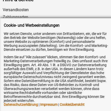
Versandkosten
Zahlungsarten
Service
Cookie- und Werbeeinstellungen
AGB / Widerrufsrecht
Wir setzen Dienste, unter anderem von Drittanbietern, ein, die wir für
den Betrieb der Website benötigen (Notwendig) oder die uns helfen,
Datenschutz
unsere Website zu optimieren (Komfort) und personalisierte
Impressum
Werbung auszuspielen (Marketing). Um die Komfort- und Marketing-
Dienste einsetzen zu dürfen, benötigen wir Ihre Einwilligung.
Karriere
Indem Sie auf "Alle zulassen" klicken, stimmen Sie den Komfort- und
OEM-Ersatzteile
Marketing-Datenverarbeitungen freiwillig zu. Dies umfasst auch Ihre
Einwilligung gem. Art. 49 Abs. 1 lit. a DSGVO zur Datenverarbeitung
Technik-Hilfe
außerhalb des EWR, z.B. in den USA. In diesen Ländern kann trotz
sorgfältiger Auswahl und Verpflichtung der Dienstleister das hohe
Downloads
europäische Datenschutzniveau nicht zwingend garantiert werden.
Sofern eine Datenübermittlung in die USA stattfindet, besteht bspw.
Kontakt
das Risiko, dass diese Daten von US-Behörden zu Kontroll- und
Überwachungszwecken verarbeitet werden können, ohne dass
wirksame Rechtsbehelfe vorhanden oder sämtliche
Ihre Hytec-Hydraulik Vorteile
Betroffenenrechte durchsetzbar sind. Ihre Einwilligung können Sie
jederzeit widerrufen.
Datenschutzerklärung
|
Impressum
|
Cookieübersicht
Schneller Versand, meist am selben Tag