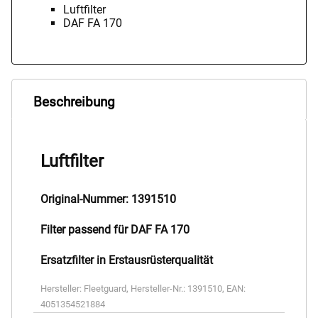
Luftfilter
DAF FA 170
Beschreibung
Luftfilter
Original-Nummer: 1391510
Filter passend für DAF FA 170
Ersatzfilter in Erstausrüsterqualität
Hersteller:
Fleetguard
,
Hersteller-Nr.:
1391510
,
EAN:
4051354521884