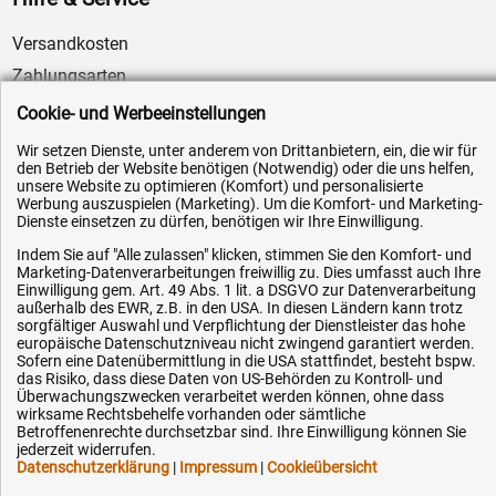
Versandkosten
Zahlungsarten
Service
Cookie- und Werbeeinstellungen
AGB / Widerrufsrecht
Wir setzen Dienste, unter anderem von Drittanbietern, ein, die wir für
den Betrieb der Website benötigen (Notwendig) oder die uns helfen,
Datenschutz
unsere Website zu optimieren (Komfort) und personalisierte
Impressum
Werbung auszuspielen (Marketing). Um die Komfort- und Marketing-
Dienste einsetzen zu dürfen, benötigen wir Ihre Einwilligung.
Karriere
Indem Sie auf "Alle zulassen" klicken, stimmen Sie den Komfort- und
OEM-Ersatzteile
Marketing-Datenverarbeitungen freiwillig zu. Dies umfasst auch Ihre
Einwilligung gem. Art. 49 Abs. 1 lit. a DSGVO zur Datenverarbeitung
Technik-Hilfe
außerhalb des EWR, z.B. in den USA. In diesen Ländern kann trotz
sorgfältiger Auswahl und Verpflichtung der Dienstleister das hohe
Downloads
europäische Datenschutzniveau nicht zwingend garantiert werden.
Sofern eine Datenübermittlung in die USA stattfindet, besteht bspw.
Kontakt
das Risiko, dass diese Daten von US-Behörden zu Kontroll- und
Überwachungszwecken verarbeitet werden können, ohne dass
wirksame Rechtsbehelfe vorhanden oder sämtliche
Ihre Hytec-Hydraulik Vorteile
Betroffenenrechte durchsetzbar sind. Ihre Einwilligung können Sie
jederzeit widerrufen.
Datenschutzerklärung
|
Impressum
|
Cookieübersicht
Schneller Versand, meist am selben Tag