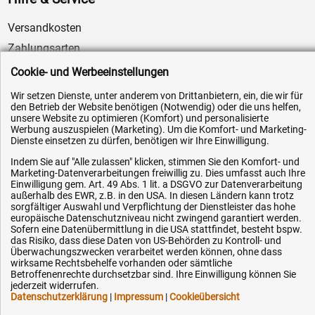
Versandkosten
Zahlungsarten
Service
Cookie- und Werbeeinstellungen
AGB / Widerrufsrecht
Wir setzen Dienste, unter anderem von Drittanbietern, ein, die wir für
den Betrieb der Website benötigen (Notwendig) oder die uns helfen,
Datenschutz
unsere Website zu optimieren (Komfort) und personalisierte
Impressum
Werbung auszuspielen (Marketing). Um die Komfort- und Marketing-
Dienste einsetzen zu dürfen, benötigen wir Ihre Einwilligung.
Karriere
Indem Sie auf "Alle zulassen" klicken, stimmen Sie den Komfort- und
OEM-Ersatzteile
Marketing-Datenverarbeitungen freiwillig zu. Dies umfasst auch Ihre
Einwilligung gem. Art. 49 Abs. 1 lit. a DSGVO zur Datenverarbeitung
Technik-Hilfe
außerhalb des EWR, z.B. in den USA. In diesen Ländern kann trotz
sorgfältiger Auswahl und Verpflichtung der Dienstleister das hohe
Downloads
europäische Datenschutzniveau nicht zwingend garantiert werden.
Sofern eine Datenübermittlung in die USA stattfindet, besteht bspw.
Kontakt
das Risiko, dass diese Daten von US-Behörden zu Kontroll- und
Überwachungszwecken verarbeitet werden können, ohne dass
wirksame Rechtsbehelfe vorhanden oder sämtliche
Ihre Hytec-Hydraulik Vorteile
Betroffenenrechte durchsetzbar sind. Ihre Einwilligung können Sie
jederzeit widerrufen.
Datenschutzerklärung
|
Impressum
|
Cookieübersicht
Schneller Versand, meist am selben Tag