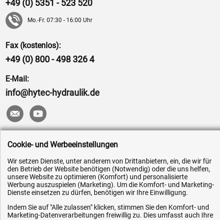
+49 (0) 5351 - 523 520
Mo.-Fr. 07:30 - 16:00 Uhr
Fax (kostenlos):
+49 (0) 800 - 498 326 4
E-Mail:
info@hytec-hydraulik.de
Hilfe & Service
Cookie- und Werbeeinstellungen
Wir setzen Dienste, unter anderem von Drittanbietern, ein, die wir für
Versandkosten
den Betrieb der Website benötigen (Notwendig) oder die uns helfen,
unsere Website zu optimieren (Komfort) und personalisierte
Zahlungsarten
Werbung auszuspielen (Marketing). Um die Komfort- und Marketing-
Service
Dienste einsetzen zu dürfen, benötigen wir Ihre Einwilligung.
AGB / Widerrufsrecht
Indem Sie auf "Alle zulassen" klicken, stimmen Sie den Komfort- und
Marketing-Datenverarbeitungen freiwillig zu. Dies umfasst auch Ihre