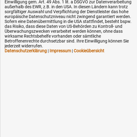
Datenschutz
Einwilligung gem. Art. 49 Abs. 1 lit. a DSGVO zur Datenverarbeitung
außerhalb des EWR, z.B. in den USA. In diesen Ländern kann trotz
Impressum
sorgfältiger Auswahl und Verpflichtung der Dienstleister das hohe
europäische Datenschutzniveau nicht zwingend garantiert werden.
Karriere
Sofern eine Datenübermittlung in die USA stattfindet, besteht bspw.
das Risiko, dass diese Daten von US-Behörden zu Kontroll- und
OEM-Ersatzteile
Überwachungszwecken verarbeitet werden können, ohne dass
Technik-Hilfe
wirksame Rechtsbehelfe vorhanden oder sämtliche
Betroffenenrechte durchsetzbar sind. Ihre Einwilligung können Sie
Downloads
jederzeit widerrufen.
Datenschutzerklärung
|
Impressum
|
Cookieübersicht
Kontakt
Ihre Hytec-Hydraulik Vorteile
Schneller Versand, meist am selben Tag
Versandkostenfrei ab 150 EUR (innerhalb DE)
Lieferung auf Rechnung (abhängig vom Wert)
Einmonatiges Rückgaberecht
Über 30 Jahre Erfahrung
Kompetente telefonische Beratung