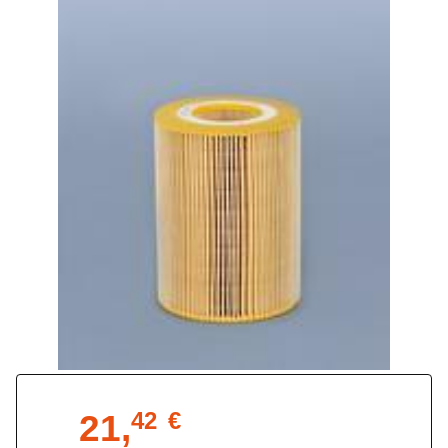
21,
42
€