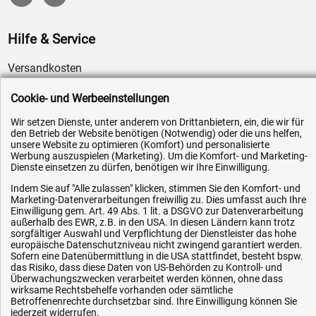
Hilfe & Service
Versandkosten
Zahlungsarten
Cookie- und Werbeeinstellungen
Service
Wir setzen Dienste, unter anderem von Drittanbietern, ein, die wir für
AGB / Widerrufsrecht
den Betrieb der Website benötigen (Notwendig) oder die uns helfen,
unsere Website zu optimieren (Komfort) und personalisierte
Datenschutz
Werbung auszuspielen (Marketing). Um die Komfort- und Marketing-
Dienste einsetzen zu dürfen, benötigen wir Ihre Einwilligung.
Impressum
Indem Sie auf "Alle zulassen" klicken, stimmen Sie den Komfort- und
Karriere
Marketing-Datenverarbeitungen freiwillig zu. Dies umfasst auch Ihre
OEM-Ersatzteile
Einwilligung gem. Art. 49 Abs. 1 lit. a DSGVO zur Datenverarbeitung
außerhalb des EWR, z.B. in den USA. In diesen Ländern kann trotz
Technik-Hilfe
sorgfältiger Auswahl und Verpflichtung der Dienstleister das hohe
europäische Datenschutzniveau nicht zwingend garantiert werden.
Downloads
Sofern eine Datenübermittlung in die USA stattfindet, besteht bspw.
das Risiko, dass diese Daten von US-Behörden zu Kontroll- und
Kontakt
Überwachungszwecken verarbeitet werden können, ohne dass
wirksame Rechtsbehelfe vorhanden oder sämtliche
Betroffenenrechte durchsetzbar sind. Ihre Einwilligung können Sie
jederzeit widerrufen.
Ihre Hytec-Hydraulik Vorteile