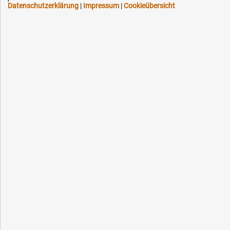
Datenschutzerklärung
|
Impressum
|
Cookieübersicht
Schneller Versand, meist am selben Tag
Versandkostenfrei ab 150 EUR (innerhalb DE)
Lieferung auf Rechnung (abhängig vom Wert)
Einmonatiges Rückgaberecht
Über 30 Jahre Erfahrung
Kompetente telefonische Beratung
Flexible Zahlung