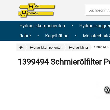
Hydraulikkomponenten
•
Hydraulikaggre
Rohre
•
Kugelhähne
•
Messtechnik
1399494 Sch
Hydraulikkomponenten
Hydraulikfilter
1399494 Schmierölfilter Pa