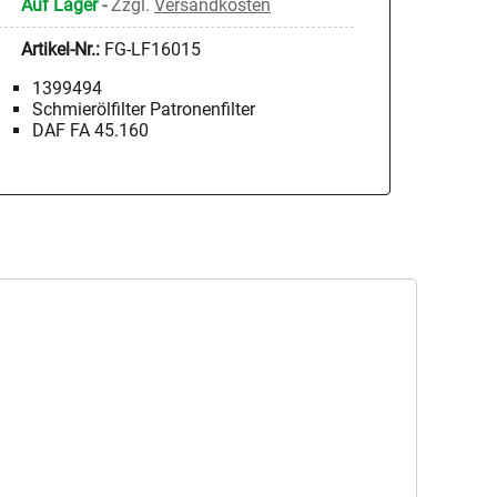
Auf Lager
-
Zzgl.
Versandkosten
Artikel-Nr.:
FG-LF16015
1399494
Schmierölfilter Patronenfilter
DAF FA 45.160