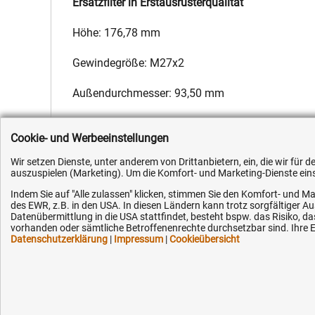
Ersatzfilter in Erstausrüsterqualität
Höhe: 176,78 mm
Gewindegröße: M27x2
Außendurchmesser: 93,50 mm
Hersteller:
Fleetguard
,
Hersteller-Nr.:
1399494
,
EAN:
4051354
Cookie- und Werbeeinstellungen
Wir setzen Dienste, unter anderem von Drittanbietern, ein, die wir für
auszuspielen (Marketing). Um die Komfort- und Marketing-Dienste einse
Indem Sie auf "Alle zulassen" klicken, stimmen Sie den Komfort- und Ma
des EWR, z.B. in den USA. In diesen Ländern kann trotz sorgfältiger 
Kundenhotline (Festnetz):
Hilfe & Serv
Datenübermittlung in die USA stattfindet, besteht bspw. das Risiko
vorhanden oder sämtliche Betroffenenrechte durchsetzbar sind. Ihre Ei
Datenschutzerklärung
|
Impressum
|
Cookieübersicht
+49 (0) 5351 - 523 520
Versandkosten
Zahlungsarten
Mo.-Fr. 07:30 - 16:00 Uhr
Service
AGB / Widerruf
Fax (kostenlos):