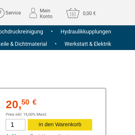
Mein
Service
0,00 €
Konto
ochdruckreinigung
•
Hydraulikkupplungen
ile & Dichtmaterial
•
Werkstatt & Elektrik
20,
50
€
Preis inkl. 19,00% Mwst.