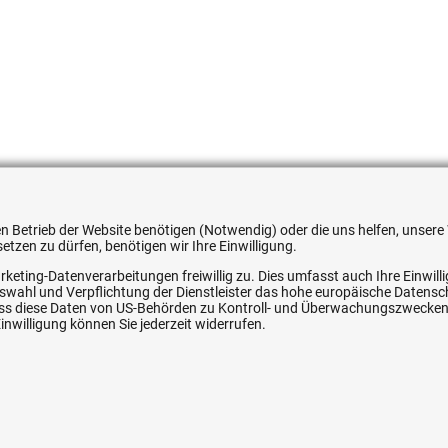
591665
 den Betrieb der Website benötigen (Notwendig) oder die uns helfen, unse
tzen zu dürfen, benötigen wir Ihre Einwilligung.
rketing-Datenverarbeitungen freiwillig zu. Dies umfasst auch Ihre Einwil
Auswahl und Verpflichtung der Dienstleister das hohe europäische Datens
ice
Ihre Hytec-Hydraulik Vorteile
, dass diese Daten von US-Behörden zu Kontroll- und Überwachungszwecke
nwilligung können Sie jederzeit widerrufen.
Schneller Versand, meist am selben Tag
Versandkostenfrei ab 150 EUR (innerhalb DE)
Lieferung auf Rechnung (abhängig vom Wert)
Einmonatiges Rückgaberecht
srecht
Über 30 Jahre Erfahrung