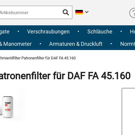
gate
•
Verschraubungen
•
Schläuche
•
H
 & Manometer
•
Armaturen & Druckluft
•
Normte
mierölfilter Patronenfilter für DAF FA 45.160
tronenfilter für DAF FA 45.160