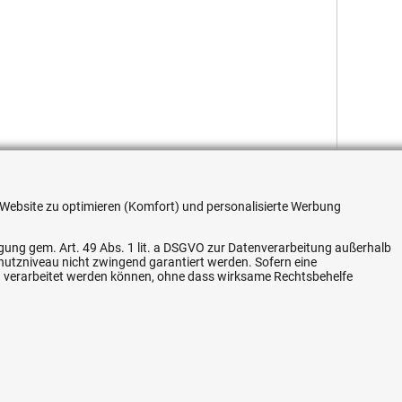
re Website zu optimieren (Komfort) und personalisierte Werbung
ligung gem. Art. 49 Abs. 1 lit. a DSGVO zur Datenverarbeitung außerhalb
chutzniveau nicht zwingend garantiert werden. Sofern eine
Flexible Zahlung
n verarbeitet werden können, ohne dass wirksame Rechtsbehelfe