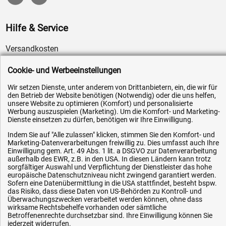
Hilfe & Service
Versandkosten
Zahlungsarten
Cookie- und Werbeeinstellungen
Service
Wir setzen Dienste, unter anderem von Drittanbietern, ein, die wir für
AGB / Widerrufsrecht
den Betrieb der Website benötigen (Notwendig) oder die uns helfen,
unsere Website zu optimieren (Komfort) und personalisierte
Datenschutz
Werbung auszuspielen (Marketing). Um die Komfort- und Marketing-
Dienste einsetzen zu dürfen, benötigen wir Ihre Einwilligung.
Impressum
Indem Sie auf "Alle zulassen" klicken, stimmen Sie den Komfort- und
Karriere
Marketing-Datenverarbeitungen freiwillig zu. Dies umfasst auch Ihre
OEM-Ersatzteile
Einwilligung gem. Art. 49 Abs. 1 lit. a DSGVO zur Datenverarbeitung
außerhalb des EWR, z.B. in den USA. In diesen Ländern kann trotz
Technik-Hilfe
sorgfältiger Auswahl und Verpflichtung der Dienstleister das hohe
europäische Datenschutzniveau nicht zwingend garantiert werden.
Downloads
Sofern eine Datenübermittlung in die USA stattfindet, besteht bspw.
das Risiko, dass diese Daten von US-Behörden zu Kontroll- und
Kontakt
Überwachungszwecken verarbeitet werden können, ohne dass
wirksame Rechtsbehelfe vorhanden oder sämtliche
Betroffenenrechte durchsetzbar sind. Ihre Einwilligung können Sie
jederzeit widerrufen.
Ihre Hytec-Hydraulik Vorteile