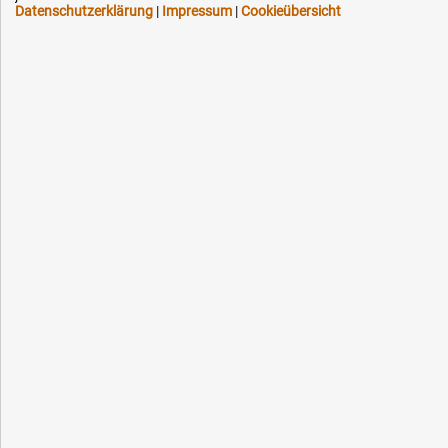
Datenschutzerklärung
|
Impressum
|
Cookieübersicht
Schneller Versand, meist am selben Tag
Versandkostenfrei ab 150 EUR (innerhalb DE)
Lieferung auf Rechnung (abhängig vom Wert)
Einmonatiges Rückgaberecht
Über 30 Jahre Erfahrung
Kompetente telefonische Beratung
Flexible Zahlung