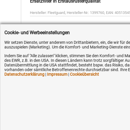
Ersatzfilter in Erstausrüsterqualität
Hersteller:
Fleetguard
,
Hersteller-Nr.:
1399760
,
EAN:
4051354
Cookie- und Werbeeinstellungen
Wir setzen Dienste, unter anderem von Drittanbietern, ein, die wir für
auszuspielen (Marketing). Um die Komfort- und Marketing-Dienste einse
Kundenhotline (Festnetz):
Hilfe & Serv
Indem Sie auf "Alle zulassen" klicken, stimmen Sie den Komfort- und Ma
des EWR, z.B. in den USA. In diesen Ländern kann trotz sorgfältiger 
+49 (0) 5351 - 523 520
Versandkosten
Datenübermittlung in die USA stattfindet, besteht bspw. das Risiko
vorhanden oder sämtliche Betroffenenrechte durchsetzbar sind. Ihre Ei
Zahlungsarten
Datenschutzerklärung
|
Impressum
|
Cookieübersicht
Mo.-Fr. 07:30 - 16:00 Uhr
Service
AGB / Widerruf
Fax (kostenlos):
+49 (0) 800 - 498 326 4
Datenschutz
Impressum
E-Mail:
Karriere
info@hytec-hydraulik.de
OEM-Ersatzteil