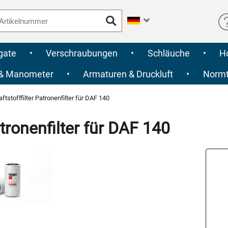
gate
•
Verschraubungen
•
Schläuche
•
H
 & Manometer
•
Armaturen & Druckluft
•
Normte
ftstofffilter Patronenfilter für DAF 140
tronenfilter für DAF 140