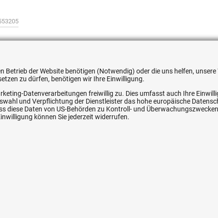
553205
 den Betrieb der Website benötigen (Notwendig) oder die uns helfen, unse
tzen zu dürfen, benötigen wir Ihre Einwilligung.
ice
Ihre Hytec-Hydraulik Vorteile
rketing-Datenverarbeitungen freiwillig zu. Dies umfasst auch Ihre Einwil
Auswahl und Verpflichtung der Dienstleister das hohe europäische Datens
Schneller Versand, meist am selben Tag
, dass diese Daten von US-Behörden zu Kontroll- und Überwachungszwecke
nwilligung können Sie jederzeit widerrufen.
Versandkostenfrei ab 150 EUR (innerhalb DE)
Lieferung auf Rechnung (abhängig vom Wert)
Einmonatiges Rückgaberecht
srecht
Über 30 Jahre Erfahrung
Kompetente telefonische Beratung
e