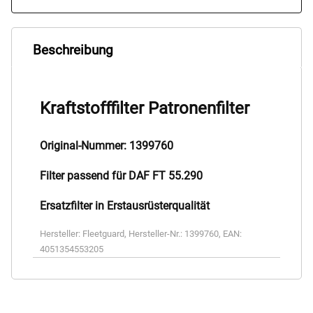
Beschreibung
Kraftstofffilter Patronenfilter
Original-Nummer: 1399760
Filter passend für DAF FT 55.290
Ersatzfilter in Erstausrüsterqualität
Hersteller:
Fleetguard
,
Hersteller-Nr.:
1399760
,
EAN:
4051354553205