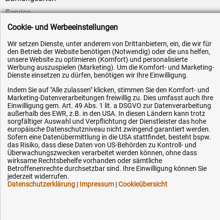
Service
AGB / Widerrufsrecht
Cookie- und Werbeeinstellungen
Datenschutz
Wir setzen Dienste, unter anderem von Drittanbietern, ein, die wir für
den Betrieb der Website benötigen (Notwendig) oder die uns helfen,
Impressum
unsere Website zu optimieren (Komfort) und personalisierte
Werbung auszuspielen (Marketing). Um die Komfort- und Marketing-
Karriere
Dienste einsetzen zu dürfen, benötigen wir Ihre Einwilligung.
OEM-Ersatzteile
Indem Sie auf "Alle zulassen" klicken, stimmen Sie den Komfort- und
Technik-Hilfe
Marketing-Datenverarbeitungen freiwillig zu. Dies umfasst auch Ihre
Einwilligung gem. Art. 49 Abs. 1 lit. a DSGVO zur Datenverarbeitung
Downloads
außerhalb des EWR, z.B. in den USA. In diesen Ländern kann trotz
sorgfältiger Auswahl und Verpflichtung der Dienstleister das hohe
Kontakt
europäische Datenschutzniveau nicht zwingend garantiert werden.
Sofern eine Datenübermittlung in die USA stattfindet, besteht bspw.
das Risiko, dass diese Daten von US-Behörden zu Kontroll- und
Überwachungszwecken verarbeitet werden können, ohne dass
Ihre Hytec-Hydraulik Vorteile
wirksame Rechtsbehelfe vorhanden oder sämtliche
Betroffenenrechte durchsetzbar sind. Ihre Einwilligung können Sie
jederzeit widerrufen.
Schneller Versand, meist am selben Tag
Datenschutzerklärung
|
Impressum
|
Cookieübersicht
Versandkostenfrei ab 150 EUR (innerhalb DE)
Lieferung auf Rechnung (abhängig vom Wert)
Einmonatiges Rückgaberecht