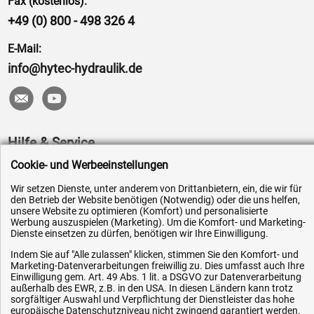
Fax (kostenlos):
+49 (0) 800 - 498 326 4
E-Mail:
info@hytec-hydraulik.de
Hilfe & Service
Cookie- und Werbeeinstellungen
Versandkosten
Wir setzen Dienste, unter anderem von Drittanbietern, ein, die wir für
Zahlungsarten
den Betrieb der Website benötigen (Notwendig) oder die uns helfen,
Service
unsere Website zu optimieren (Komfort) und personalisierte
Werbung auszuspielen (Marketing). Um die Komfort- und Marketing-
AGB / Widerrufsrecht
Dienste einsetzen zu dürfen, benötigen wir Ihre Einwilligung.
Datenschutz
Indem Sie auf "Alle zulassen" klicken, stimmen Sie den Komfort- und
Marketing-Datenverarbeitungen freiwillig zu. Dies umfasst auch Ihre
Impressum
Einwilligung gem. Art. 49 Abs. 1 lit. a DSGVO zur Datenverarbeitung
außerhalb des EWR, z.B. in den USA. In diesen Ländern kann trotz
Karriere
sorgfältiger Auswahl und Verpflichtung der Dienstleister das hohe
europäische Datenschutzniveau nicht zwingend garantiert werden.
OEM-Ersatzteile