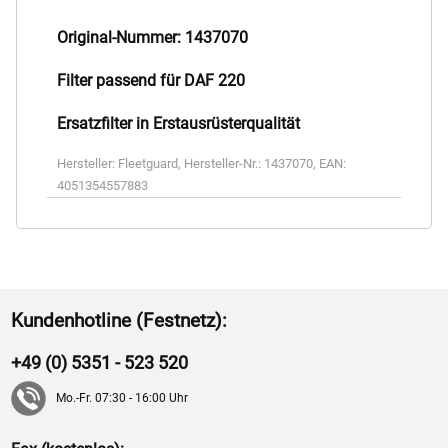
Original-Nummer: 1437070
Filter passend für DAF 220
Ersatzfilter in Erstausrüsterqualität
Hersteller:
Fleetguard
,
Hersteller-Nr.:
1437070
,
EAN:
4051354557883
Kundenhotline (Festnetz):
+49 (0) 5351 - 523 520
Mo.-Fr. 07:30 - 16:00 Uhr