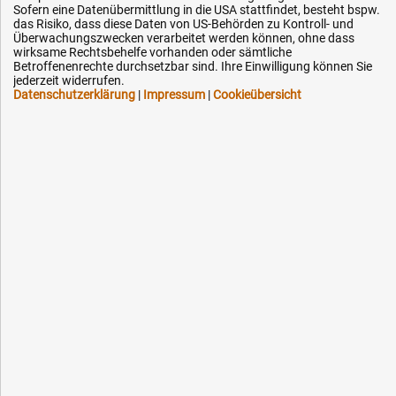
Sofern eine Datenübermittlung in die USA stattfindet, besteht bspw.
Technik-Hilfe
das Risiko, dass diese Daten von US-Behörden zu Kontroll- und
Überwachungszwecken verarbeitet werden können, ohne dass
Downloads
wirksame Rechtsbehelfe vorhanden oder sämtliche
Betroffenenrechte durchsetzbar sind. Ihre Einwilligung können Sie
Kontakt
jederzeit widerrufen.
Datenschutzerklärung
|
Impressum
|
Cookieübersicht
Ihre Hytec-Hydraulik Vorteile
Schneller Versand, meist am selben Tag
Versandkostenfrei ab 150 EUR (innerhalb DE)
Lieferung auf Rechnung (abhängig vom Wert)
Einmonatiges Rückgaberecht
Über 30 Jahre Erfahrung
Kompetente telefonische Beratung