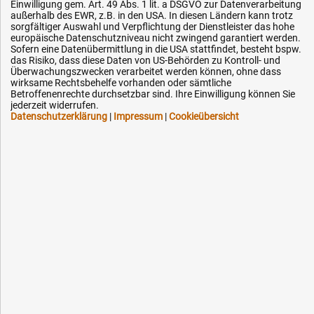
Datenschutz
Einwilligung gem. Art. 49 Abs. 1 lit. a DSGVO zur Datenverarbeitung
außerhalb des EWR, z.B. in den USA. In diesen Ländern kann trotz
Impressum
sorgfältiger Auswahl und Verpflichtung der Dienstleister das hohe
europäische Datenschutzniveau nicht zwingend garantiert werden.
Karriere
Sofern eine Datenübermittlung in die USA stattfindet, besteht bspw.
das Risiko, dass diese Daten von US-Behörden zu Kontroll- und
OEM-Ersatzteile
Überwachungszwecken verarbeitet werden können, ohne dass
Technik-Hilfe
wirksame Rechtsbehelfe vorhanden oder sämtliche
Betroffenenrechte durchsetzbar sind. Ihre Einwilligung können Sie
Downloads
jederzeit widerrufen.
Datenschutzerklärung
|
Impressum
|
Cookieübersicht
Kontakt
Ihre Hytec-Hydraulik Vorteile
Schneller Versand, meist am selben Tag
Versandkostenfrei ab 150 EUR (innerhalb DE)
Lieferung auf Rechnung (abhängig vom Wert)
Einmonatiges Rückgaberecht
Über 30 Jahre Erfahrung
Kompetente telefonische Beratung