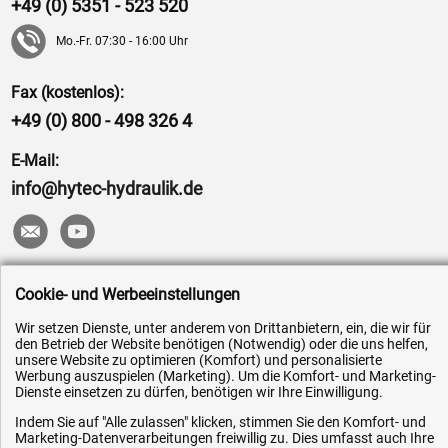
+49 (0) 5351 - 523 520
Mo.-Fr. 07:30 - 16:00 Uhr
Fax (kostenlos):
+49 (0) 800 - 498 326 4
E-Mail:
info@hytec-hydraulik.de
Hilfe & Service
Cookie- und Werbeeinstellungen
Wir setzen Dienste, unter anderem von Drittanbietern, ein, die wir für
Versandkosten
den Betrieb der Website benötigen (Notwendig) oder die uns helfen,
unsere Website zu optimieren (Komfort) und personalisierte
Zahlungsarten
Werbung auszuspielen (Marketing). Um die Komfort- und Marketing-
Service
Dienste einsetzen zu dürfen, benötigen wir Ihre Einwilligung.
AGB / Widerrufsrecht
Indem Sie auf "Alle zulassen" klicken, stimmen Sie den Komfort- und
Marketing-Datenverarbeitungen freiwillig zu. Dies umfasst auch Ihre