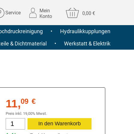
Mein
Service
0,00 €
Konto
ochdruckreinigung
•
Hydraulikkupplungen
ile & Dichtmaterial
•
Werkstatt & Elektrik
11,
09
€
Preis inkl. 19,00% Mwst.