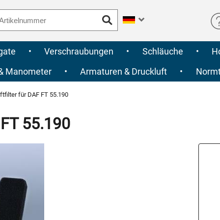
gate
•
Verschraubungen
•
Schläuche
•
H
 & Manometer
•
Armaturen & Druckluft
•
Normte
tfilter für DAF FT 55.190
 FT 55.190