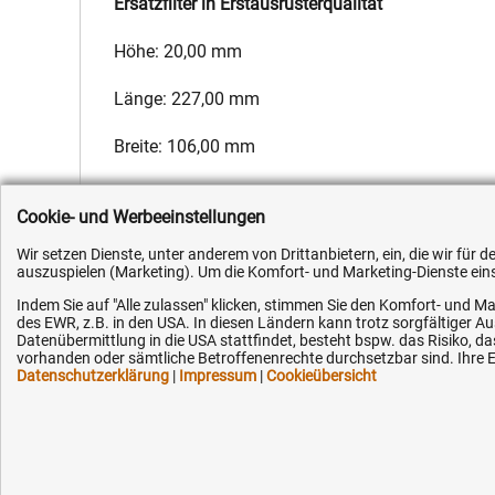
Ersatzfilter in Erstausrüsterqualität
Höhe: 20,00 mm
Länge: 227,00 mm
Breite: 106,00 mm
Hersteller:
Fleetguard
,
Hersteller-Nr.:
1600428
,
EAN:
4051354
Cookie- und Werbeeinstellungen
Wir setzen Dienste, unter anderem von Drittanbietern, ein, die wir für
auszuspielen (Marketing). Um die Komfort- und Marketing-Dienste einse
Indem Sie auf "Alle zulassen" klicken, stimmen Sie den Komfort- und Ma
des EWR, z.B. in den USA. In diesen Ländern kann trotz sorgfältiger 
Kundenhotline (Festnetz):
Hilfe & Serv
Datenübermittlung in die USA stattfindet, besteht bspw. das Risiko
vorhanden oder sämtliche Betroffenenrechte durchsetzbar sind. Ihre Ei
Datenschutzerklärung
|
Impressum
|
Cookieübersicht
+49 (0) 5351 - 523 520
Versandkosten
Zahlungsarten
Mo.-Fr. 07:30 - 16:00 Uhr
Service
AGB / Widerruf
Fax (kostenlos):