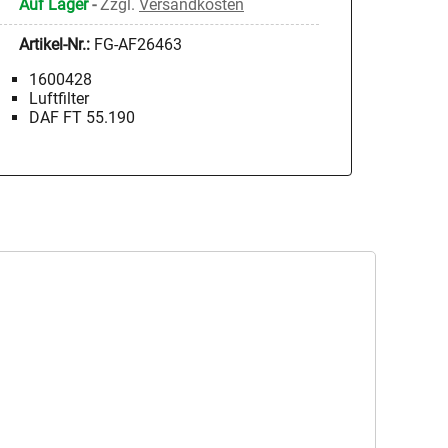
Auf Lager
-
Zzgl.
Versandkosten
Artikel-Nr.:
FG-AF26463
1600428
Luftfilter
DAF FT 55.190