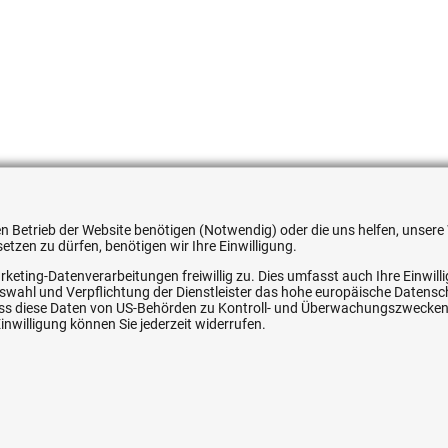
539858
 den Betrieb der Website benötigen (Notwendig) oder die uns helfen, unse
tzen zu dürfen, benötigen wir Ihre Einwilligung.
rketing-Datenverarbeitungen freiwillig zu. Dies umfasst auch Ihre Einwil
Auswahl und Verpflichtung der Dienstleister das hohe europäische Datens
ice
Ihre Hytec-Hydraulik Vorteile
, dass diese Daten von US-Behörden zu Kontroll- und Überwachungszwecke
nwilligung können Sie jederzeit widerrufen.
Schneller Versand, meist am selben Tag
Versandkostenfrei ab 150 EUR (innerhalb DE)
Lieferung auf Rechnung (abhängig vom Wert)
Einmonatiges Rückgaberecht
srecht
Über 30 Jahre Erfahrung