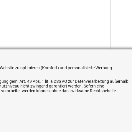
re Website zu optimieren (Komfort) und personalisierte Werbung
ligung gem. Art. 49 Abs. 1 lit. a DSGVO zur Datenverarbeitung außerhalb
chutzniveau nicht zwingend garantiert werden. Sofern eine
Flexible Zahlung
n verarbeitet werden können, ohne dass wirksame Rechtsbehelfe