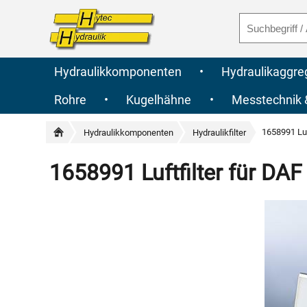
Hydraulikkomponenten
•
Hydraulikaggre
Rohre
•
Kugelhähne
•
Messtechnik
1658991 Luf
Hydraulikkomponenten
Hydraulikfilter
1658991 Luftfilter für DA