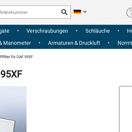
gate
•
Verschraubungen
•
Schläuche
•
H
 & Manometer
•
Armaturen & Druckluft
•
Normte
tfilter für DAF 95XF
F 95XF