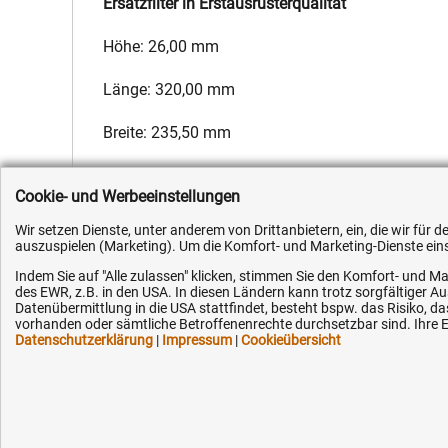
Ersatzfilter in Erstausrüsterqualität
Höhe: 26,00 mm
Länge: 320,00 mm
Breite: 235,50 mm
Hersteller:
Fleetguard
,
Hersteller-Nr.:
1658991
,
EAN:
4051354
Cookie- und Werbeeinstellungen
Wir setzen Dienste, unter anderem von Drittanbietern, ein, die wir für
auszuspielen (Marketing). Um die Komfort- und Marketing-Dienste einse
Indem Sie auf "Alle zulassen" klicken, stimmen Sie den Komfort- und Ma
des EWR, z.B. in den USA. In diesen Ländern kann trotz sorgfältiger 
Kundenhotline (Festnetz):
Hilfe & Serv
Datenübermittlung in die USA stattfindet, besteht bspw. das Risiko
vorhanden oder sämtliche Betroffenenrechte durchsetzbar sind. Ihre Ei
Datenschutzerklärung
|
Impressum
|
Cookieübersicht
+49 (0) 5351 - 523 520
Versandkosten
Zahlungsarten
Mo.-Fr. 07:30 - 16:00 Uhr
Service
AGB / Widerruf
Fax (kostenlos):