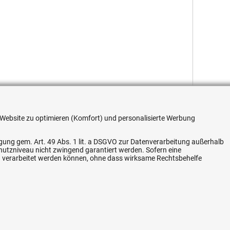
re Website zu optimieren (Komfort) und personalisierte Werbung
ligung gem. Art. 49 Abs. 1 lit. a DSGVO zur Datenverarbeitung außerhalb
chutzniveau nicht zwingend garantiert werden. Sofern eine
Flexible Zahlung
n verarbeitet werden können, ohne dass wirksame Rechtsbehelfe