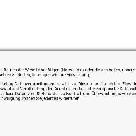
537038
 den Betrieb der Website benötigen (Notwendig) oder die uns helfen, unse
tzen zu dürfen, benötigen wir Ihre Einwilligung.
rketing-Datenverarbeitungen freiwillig zu. Dies umfasst auch Ihre Einwil
Auswahl und Verpflichtung der Dienstleister das hohe europäische Datens
ice
Ihre Hytec-Hydraulik Vorteile
, dass diese Daten von US-Behörden zu Kontroll- und Überwachungszwecke
nwilligung können Sie jederzeit widerrufen.
Schneller Versand, meist am selben Tag
Versandkostenfrei ab 150 EUR (innerhalb DE)
Lieferung auf Rechnung (abhängig vom Wert)
Einmonatiges Rückgaberecht
srecht
Über 30 Jahre Erfahrung