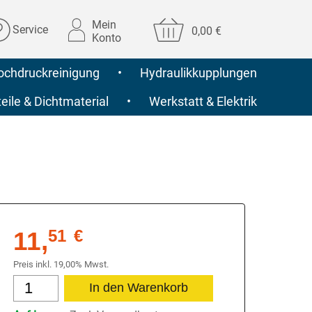
Mein
Service
0,00 €
Konto
ochdruckreinigung
•
Hydraulikkupplungen
ile & Dichtmaterial
•
Werkstatt & Elektrik
11,
51
€
Preis inkl. 19,00% Mwst.