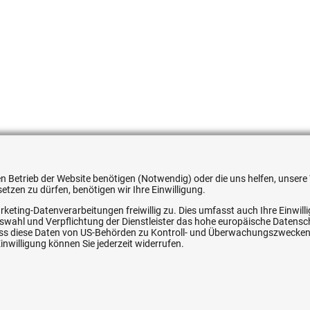
536086
 den Betrieb der Website benötigen (Notwendig) oder die uns helfen, unse
tzen zu dürfen, benötigen wir Ihre Einwilligung.
rketing-Datenverarbeitungen freiwillig zu. Dies umfasst auch Ihre Einwil
Auswahl und Verpflichtung der Dienstleister das hohe europäische Datens
, dass diese Daten von US-Behörden zu Kontroll- und Überwachungszwecke
ice
Ihre Hytec-Hydraulik Vorteile
nwilligung können Sie jederzeit widerrufen.
Schneller Versand, meist am selben Tag
Versandkostenfrei ab 150 EUR (innerhalb DE)
Lieferung auf Rechnung (abhängig vom Wert)