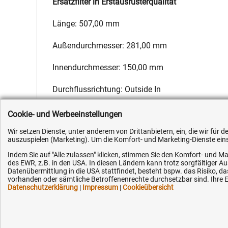
Ersatzfilter in Erstausrüsterqualität
Länge: 507,00 mm
Außendurchmesser: 281,00 mm
Innendurchmesser: 150,00 mm
Durchflussrichtung: Outside In
Hersteller:
Fleetguard
,
Hersteller-Nr.:
1664524
,
EAN:
4051354
Cookie- und Werbeeinstellungen
Wir setzen Dienste, unter anderem von Drittanbietern, ein, die wir für
auszuspielen (Marketing). Um die Komfort- und Marketing-Dienste einse
Indem Sie auf "Alle zulassen" klicken, stimmen Sie den Komfort- und Ma
des EWR, z.B. in den USA. In diesen Ländern kann trotz sorgfältiger 
Datenübermittlung in die USA stattfindet, besteht bspw. das Risiko
Kundenhotline (Festnetz):
Hilfe & Serv
vorhanden oder sämtliche Betroffenenrechte durchsetzbar sind. Ihre Ei
Datenschutzerklärung
|
Impressum
|
Cookieübersicht
+49 (0) 5351 - 523 520
Versandkosten
Zahlungsarten
Mo.-Fr. 07:30 - 16:00 Uhr