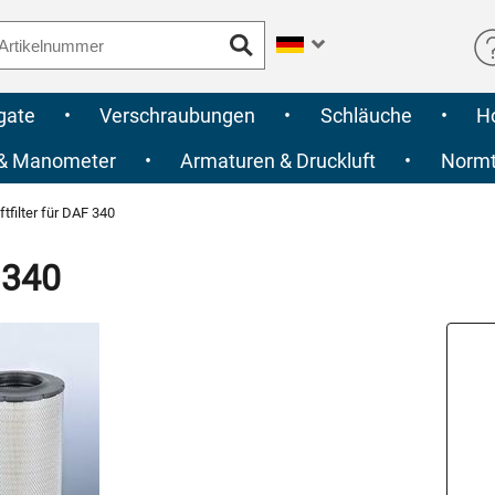
gate
•
Verschraubungen
•
Schläuche
•
H
 & Manometer
•
Armaturen & Druckluft
•
Normte
tfilter für DAF 340
 340