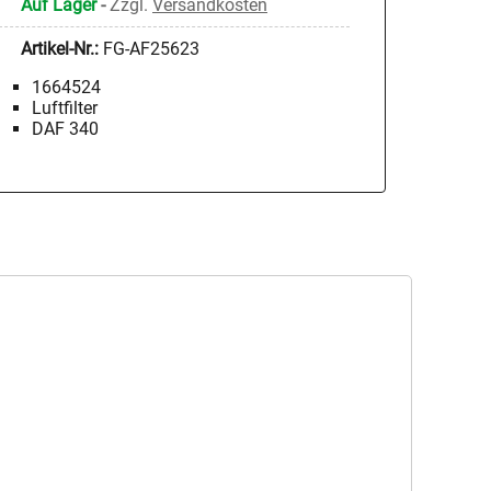
Auf Lager
-
Zzgl.
Versandkosten
Artikel-Nr.:
FG-AF25623
1664524
Luftfilter
DAF 340