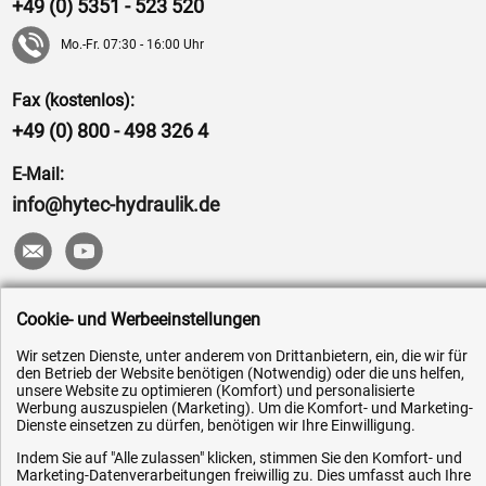
+49 (0) 5351 - 523 520
Mo.-Fr. 07:30 - 16:00 Uhr
Fax (kostenlos):
+49 (0) 800 - 498 326 4
E-Mail:
info@hytec-hydraulik.de
Hilfe & Service
Cookie- und Werbeeinstellungen
Wir setzen Dienste, unter anderem von Drittanbietern, ein, die wir für
Versandkosten
den Betrieb der Website benötigen (Notwendig) oder die uns helfen,
unsere Website zu optimieren (Komfort) und personalisierte
Zahlungsarten
Werbung auszuspielen (Marketing). Um die Komfort- und Marketing-
Service
Dienste einsetzen zu dürfen, benötigen wir Ihre Einwilligung.
AGB / Widerrufsrecht
Indem Sie auf "Alle zulassen" klicken, stimmen Sie den Komfort- und
Marketing-Datenverarbeitungen freiwillig zu. Dies umfasst auch Ihre