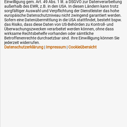
Datenschutz
Einwilligung gem. Art. 49 Abs. 1 lit. a DSGVO zur Datenverarbeitung
außerhalb des EWR, z.B. in den USA. In diesen Ländern kann trotz
Impressum
sorgfältiger Auswahl und Verpflichtung der Dienstleister das hohe
europäische Datenschutzniveau nicht zwingend garantiert werden.
Karriere
Sofern eine Datenübermittlung in die USA stattfindet, besteht bspw.
das Risiko, dass diese Daten von US-Behörden zu Kontroll- und
OEM-Ersatzteile
Überwachungszwecken verarbeitet werden können, ohne dass
Technik-Hilfe
wirksame Rechtsbehelfe vorhanden oder sämtliche
Betroffenenrechte durchsetzbar sind. Ihre Einwilligung können Sie
Downloads
jederzeit widerrufen.
Datenschutzerklärung
|
Impressum
|
Cookieübersicht
Kontakt
Ihre Hytec-Hydraulik Vorteile
Schneller Versand, meist am selben Tag
Versandkostenfrei ab 150 EUR (innerhalb DE)
Lieferung auf Rechnung (abhängig vom Wert)
Einmonatiges Rückgaberecht
Über 30 Jahre Erfahrung
Kompetente telefonische Beratung