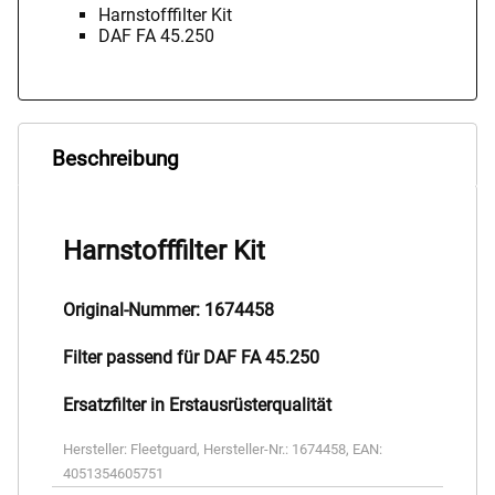
Harnstofffilter Kit
DAF FA 45.250
Beschreibung
Harnstofffilter Kit
Original-Nummer: 1674458
Filter passend für DAF FA 45.250
Ersatzfilter in Erstausrüsterqualität
Hersteller:
Fleetguard
,
Hersteller-Nr.:
1674458
,
EAN:
4051354605751