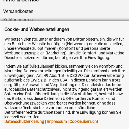
Versandkosten
Zahlungsarten
Service
Cookie- und Werbeeinstellungen
AGB / Widerrufsrecht
Wir setzen Dienste, unter anderem von Drittanbietern, ein, die wir für
den Betrieb der Website benötigen (Notwendig) oder die uns helfen,
Datenschutz
unsere Website zu optimieren (Komfort) und personalisierte
Impressum
Werbung auszuspielen (Marketing). Um die Komfort- und Marketing-
Dienste einsetzen zu dürfen, benötigen wir Ihre Einwilligung.
Karriere
Indem Sie auf "Alle zulassen" klicken, stimmen Sie den Komfort- und
OEM-Ersatzteile
Marketing-Datenverarbeitungen freiwillig zu. Dies umfasst auch Ihre
Einwilligung gem. Art. 49 Abs. 1 lit. a DSGVO zur Datenverarbeitung
Technik-Hilfe
außerhalb des EWR, z.B. in den USA. In diesen Ländern kann trotz
sorgfältiger Auswahl und Verpflichtung der Dienstleister das hohe
Downloads
europäische Datenschutzniveau nicht zwingend garantiert werden.
Sofern eine Datenübermittlung in die USA stattfindet, besteht bspw.
Kontakt
das Risiko, dass diese Daten von US-Behörden zu Kontroll- und
Überwachungszwecken verarbeitet werden können, ohne dass
wirksame Rechtsbehelfe vorhanden oder sämtliche
Ihre Hytec-Hydraulik Vorteile
Betroffenenrechte durchsetzbar sind. Ihre Einwilligung können Sie
jederzeit widerrufen.
Datenschutzerklärung
|
Impressum
|
Cookieübersicht
Schneller Versand, meist am selben Tag