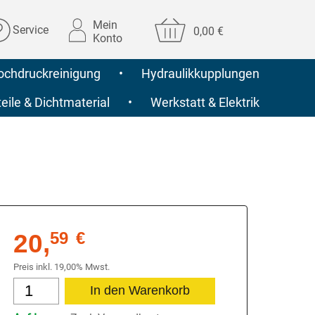
Mein
Service
0,00 €
Konto
ochdruckreinigung
•
Hydraulikkupplungen
ile & Dichtmaterial
•
Werkstatt & Elektrik
20,
59
€
Preis inkl. 19,00% Mwst.