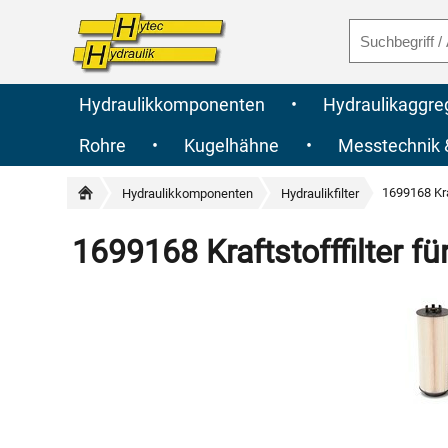
Hydraulikkomponenten
•
Hydraulikaggre
Rohre
•
Kugelhähne
•
Messtechnik
1699168 Kra
Hydraulikkomponenten
Hydraulikfilter
1699168 Kraftstofffilter f