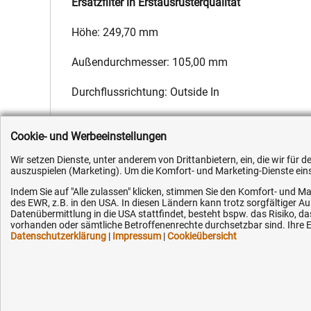
Ersatzfilter in Erstausrüsterqualität
Höhe: 249,70 mm
Außendurchmesser: 105,00 mm
Durchflussrichtung: Outside In
Hersteller:
Fleetguard
,
Hersteller-Nr.:
1699168
,
EAN:
4051354
Cookie- und Werbeeinstellungen
Wir setzen Dienste, unter anderem von Drittanbietern, ein, die wir für
auszuspielen (Marketing). Um die Komfort- und Marketing-Dienste einse
Indem Sie auf "Alle zulassen" klicken, stimmen Sie den Komfort- und Ma
des EWR, z.B. in den USA. In diesen Ländern kann trotz sorgfältiger 
Kundenhotline (Festnetz):
Hilfe & Serv
Datenübermittlung in die USA stattfindet, besteht bspw. das Risiko
vorhanden oder sämtliche Betroffenenrechte durchsetzbar sind. Ihre Ei
Datenschutzerklärung
|
Impressum
|
Cookieübersicht
+49 (0) 5351 - 523 520
Versandkosten
Zahlungsarten
Mo.-Fr. 07:30 - 16:00 Uhr
Service
AGB / Widerruf
Fax (kostenlos):