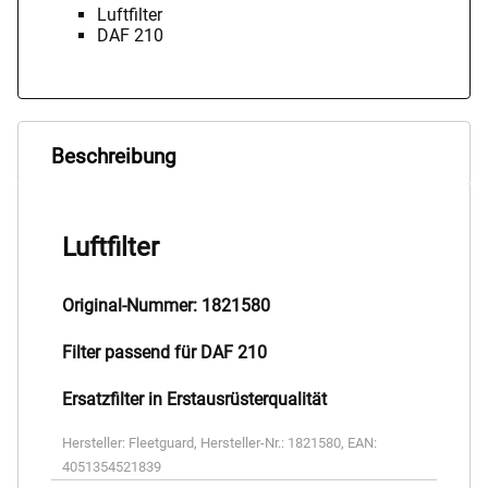
Luftfilter
DAF 210
Beschreibung
Luftfilter
Original-Nummer: 1821580
Filter passend für DAF 210
Ersatzfilter in Erstausrüsterqualität
Hersteller:
Fleetguard
,
Hersteller-Nr.:
1821580
,
EAN:
4051354521839