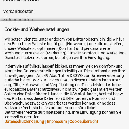
Versandkosten
Zahlungsarten
Service
Cookie- und Werbeeinstellungen
AGB / Widerrufsrecht
Wir setzen Dienste, unter anderem von Drittanbietern, ein, die wir für
den Betrieb der Website benötigen (Notwendig) oder die uns helfen,
Datenschutz
unsere Website zu optimieren (Komfort) und personalisierte
Impressum
Werbung auszuspielen (Marketing). Um die Komfort- und Marketing-
Dienste einsetzen zu dürfen, benötigen wir Ihre Einwilligung.
Karriere
Indem Sie auf "Alle zulassen" klicken, stimmen Sie den Komfort- und
OEM-Ersatzteile
Marketing-Datenverarbeitungen freiwillig zu. Dies umfasst auch Ihre
Einwilligung gem. Art. 49 Abs. 1 lit. a DSGVO zur Datenverarbeitung
Technik-Hilfe
außerhalb des EWR, z.B. in den USA. In diesen Ländern kann trotz
sorgfältiger Auswahl und Verpflichtung der Dienstleister das hohe
Downloads
europäische Datenschutzniveau nicht zwingend garantiert werden.
Sofern eine Datenübermittlung in die USA stattfindet, besteht bspw.
Kontakt
das Risiko, dass diese Daten von US-Behörden zu Kontroll- und
Überwachungszwecken verarbeitet werden können, ohne dass
wirksame Rechtsbehelfe vorhanden oder sämtliche
Ihre Hytec-Hydraulik Vorteile
Betroffenenrechte durchsetzbar sind. Ihre Einwilligung können Sie
jederzeit widerrufen.
Datenschutzerklärung
|
Impressum
|
Cookieübersicht
Schneller Versand, meist am selben Tag