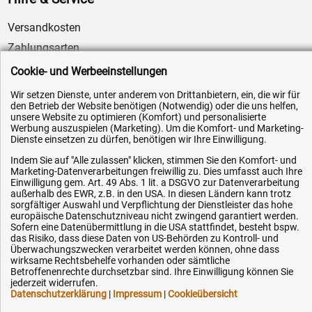
Versandkosten
Zahlungsarten
Service
Cookie- und Werbeeinstellungen
AGB / Widerrufsrecht
Wir setzen Dienste, unter anderem von Drittanbietern, ein, die wir für
den Betrieb der Website benötigen (Notwendig) oder die uns helfen,
Datenschutz
unsere Website zu optimieren (Komfort) und personalisierte
Impressum
Werbung auszuspielen (Marketing). Um die Komfort- und Marketing-
Dienste einsetzen zu dürfen, benötigen wir Ihre Einwilligung.
Karriere
Indem Sie auf "Alle zulassen" klicken, stimmen Sie den Komfort- und
OEM-Ersatzteile
Marketing-Datenverarbeitungen freiwillig zu. Dies umfasst auch Ihre
Einwilligung gem. Art. 49 Abs. 1 lit. a DSGVO zur Datenverarbeitung
Technik-Hilfe
außerhalb des EWR, z.B. in den USA. In diesen Ländern kann trotz
sorgfältiger Auswahl und Verpflichtung der Dienstleister das hohe
Downloads
europäische Datenschutzniveau nicht zwingend garantiert werden.
Sofern eine Datenübermittlung in die USA stattfindet, besteht bspw.
Kontakt
das Risiko, dass diese Daten von US-Behörden zu Kontroll- und
Überwachungszwecken verarbeitet werden können, ohne dass
wirksame Rechtsbehelfe vorhanden oder sämtliche
Ihre Hytec-Hydraulik Vorteile
Betroffenenrechte durchsetzbar sind. Ihre Einwilligung können Sie
jederzeit widerrufen.
Datenschutzerklärung
|
Impressum
|
Cookieübersicht
Schneller Versand, meist am selben Tag