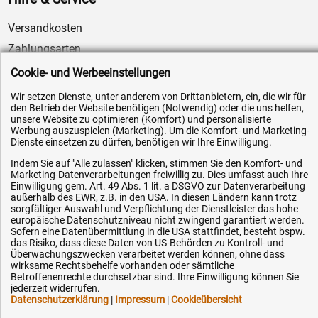
Versandkosten
Zahlungsarten
Service
Cookie- und Werbeeinstellungen
AGB / Widerrufsrecht
Wir setzen Dienste, unter anderem von Drittanbietern, ein, die wir für
den Betrieb der Website benötigen (Notwendig) oder die uns helfen,
Datenschutz
unsere Website zu optimieren (Komfort) und personalisierte
Impressum
Werbung auszuspielen (Marketing). Um die Komfort- und Marketing-
Dienste einsetzen zu dürfen, benötigen wir Ihre Einwilligung.
Karriere
Indem Sie auf "Alle zulassen" klicken, stimmen Sie den Komfort- und
OEM-Ersatzteile
Marketing-Datenverarbeitungen freiwillig zu. Dies umfasst auch Ihre
Einwilligung gem. Art. 49 Abs. 1 lit. a DSGVO zur Datenverarbeitung
Technik-Hilfe
außerhalb des EWR, z.B. in den USA. In diesen Ländern kann trotz
sorgfältiger Auswahl und Verpflichtung der Dienstleister das hohe
Downloads
europäische Datenschutzniveau nicht zwingend garantiert werden.
Sofern eine Datenübermittlung in die USA stattfindet, besteht bspw.
Kontakt
das Risiko, dass diese Daten von US-Behörden zu Kontroll- und
Überwachungszwecken verarbeitet werden können, ohne dass
wirksame Rechtsbehelfe vorhanden oder sämtliche
Ihre Hytec-Hydraulik Vorteile
Betroffenenrechte durchsetzbar sind. Ihre Einwilligung können Sie
jederzeit widerrufen.
Datenschutzerklärung
|
Impressum
|
Cookieübersicht
Schneller Versand, meist am selben Tag