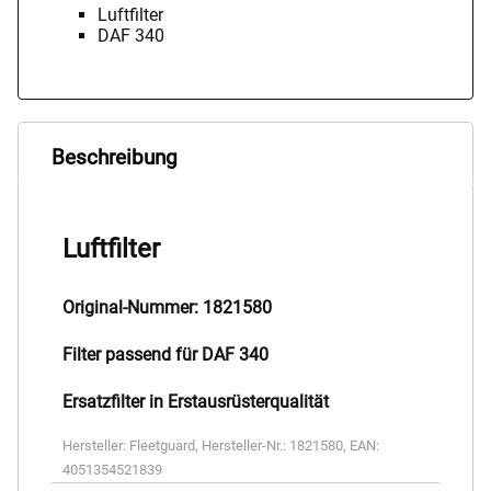
Luftfilter
DAF 340
Beschreibung
Luftfilter
Original-Nummer: 1821580
Filter passend für DAF 340
Ersatzfilter in Erstausrüsterqualität
Hersteller:
Fleetguard
,
Hersteller-Nr.:
1821580
,
EAN:
4051354521839