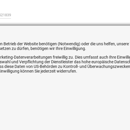
521839
 den Betrieb der Website benötigen (Notwendig) oder die uns helfen, unse
tzen zu dürfen, benötigen wir Ihre Einwilligung.
ice
Ihre Hytec-Hydraulik Vorteile
rketing-Datenverarbeitungen freiwillig zu. Dies umfasst auch Ihre Einwil
Auswahl und Verpflichtung der Dienstleister das hohe europäische Datens
Schneller Versand, meist am selben Tag
, dass diese Daten von US-Behörden zu Kontroll- und Überwachungszwecke
nwilligung können Sie jederzeit widerrufen.
Versandkostenfrei ab 150 EUR (innerhalb DE)
Lieferung auf Rechnung (abhängig vom Wert)
Einmonatiges Rückgaberecht
srecht
Über 30 Jahre Erfahrung
Kompetente telefonische Beratung
e