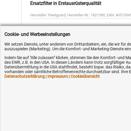
Ersatzfilter in Erstausrüsterqualität
Hersteller:
Fleetguard
,
Hersteller-Nr.:
1821580
,
EAN:
4051354
Cookie- und Werbeeinstellungen
Wir setzen Dienste, unter anderem von Drittanbietern, ein, die wir für
auszuspielen (Marketing). Um die Komfort- und Marketing-Dienste einse
Kundenhotline (Festnetz):
Hilfe & Serv
Indem Sie auf "Alle zulassen" klicken, stimmen Sie den Komfort- und Ma
des EWR, z.B. in den USA. In diesen Ländern kann trotz sorgfältiger 
+49 (0) 5351 - 523 520
Versandkosten
Datenübermittlung in die USA stattfindet, besteht bspw. das Risiko
vorhanden oder sämtliche Betroffenenrechte durchsetzbar sind. Ihre Ei
Zahlungsarten
Datenschutzerklärung
|
Impressum
|
Cookieübersicht
Mo.-Fr. 07:30 - 16:00 Uhr
Service
AGB / Widerruf
Fax (kostenlos):
+49 (0) 800 - 498 326 4
Datenschutz
Impressum
E-Mail:
Karriere
info@hytec-hydraulik.de
OEM-Ersatzteil