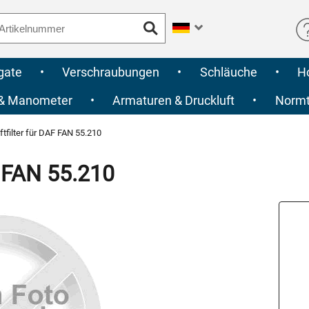
gate
•
Verschraubungen
•
Schläuche
•
H
 & Manometer
•
Armaturen & Druckluft
•
Normte
tfilter für DAF FAN 55.210
F FAN 55.210