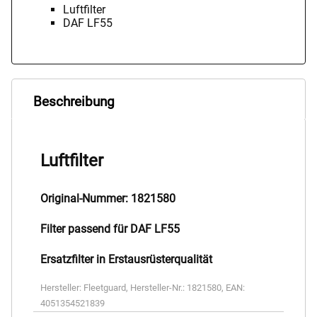
Luftfilter
DAF LF55
Beschreibung
Luftfilter
Original-Nummer: 1821580
Filter passend für DAF LF55
Ersatzfilter in Erstausrüsterqualität
Hersteller:
Fleetguard
,
Hersteller-Nr.:
1821580
,
EAN:
4051354521839