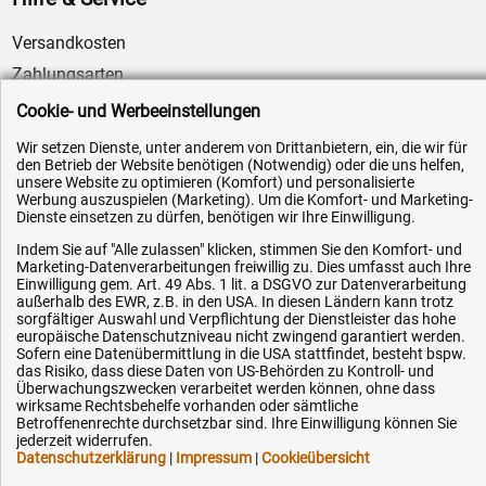
Versandkosten
Zahlungsarten
Service
Cookie- und Werbeeinstellungen
AGB / Widerrufsrecht
Wir setzen Dienste, unter anderem von Drittanbietern, ein, die wir für
den Betrieb der Website benötigen (Notwendig) oder die uns helfen,
Datenschutz
unsere Website zu optimieren (Komfort) und personalisierte
Impressum
Werbung auszuspielen (Marketing). Um die Komfort- und Marketing-
Dienste einsetzen zu dürfen, benötigen wir Ihre Einwilligung.
Karriere
Indem Sie auf "Alle zulassen" klicken, stimmen Sie den Komfort- und
OEM-Ersatzteile
Marketing-Datenverarbeitungen freiwillig zu. Dies umfasst auch Ihre
Einwilligung gem. Art. 49 Abs. 1 lit. a DSGVO zur Datenverarbeitung
Technik-Hilfe
außerhalb des EWR, z.B. in den USA. In diesen Ländern kann trotz
sorgfältiger Auswahl und Verpflichtung der Dienstleister das hohe
Downloads
europäische Datenschutzniveau nicht zwingend garantiert werden.
Sofern eine Datenübermittlung in die USA stattfindet, besteht bspw.
Kontakt
das Risiko, dass diese Daten von US-Behörden zu Kontroll- und
Überwachungszwecken verarbeitet werden können, ohne dass
wirksame Rechtsbehelfe vorhanden oder sämtliche
Ihre Hytec-Hydraulik Vorteile
Betroffenenrechte durchsetzbar sind. Ihre Einwilligung können Sie
jederzeit widerrufen.
Datenschutzerklärung
|
Impressum
|
Cookieübersicht
Schneller Versand, meist am selben Tag