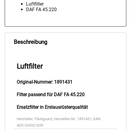
Luftfilter
DAF FA 45.220
Beschreibung
Luftfilter
Original-Nummer: 1891431
Filter passend für DAF FA 45.220
Ersatzfilter in Erstausrüsterqualität
Hersteller:
Fleetguard
,
Hersteller-Nr.:
1891431
,
EAN:
4051354521839