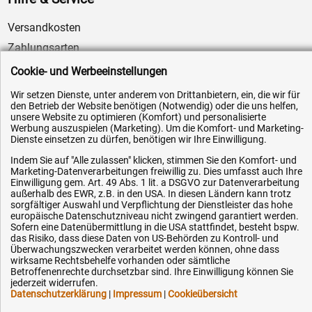
Versandkosten
Zahlungsarten
Service
Cookie- und Werbeeinstellungen
AGB / Widerrufsrecht
Wir setzen Dienste, unter anderem von Drittanbietern, ein, die wir für
den Betrieb der Website benötigen (Notwendig) oder die uns helfen,
Datenschutz
unsere Website zu optimieren (Komfort) und personalisierte
Impressum
Werbung auszuspielen (Marketing). Um die Komfort- und Marketing-
Dienste einsetzen zu dürfen, benötigen wir Ihre Einwilligung.
Karriere
Indem Sie auf "Alle zulassen" klicken, stimmen Sie den Komfort- und
OEM-Ersatzteile
Marketing-Datenverarbeitungen freiwillig zu. Dies umfasst auch Ihre
Einwilligung gem. Art. 49 Abs. 1 lit. a DSGVO zur Datenverarbeitung
Technik-Hilfe
außerhalb des EWR, z.B. in den USA. In diesen Ländern kann trotz
sorgfältiger Auswahl und Verpflichtung der Dienstleister das hohe
Downloads
europäische Datenschutzniveau nicht zwingend garantiert werden.
Sofern eine Datenübermittlung in die USA stattfindet, besteht bspw.
Kontakt
das Risiko, dass diese Daten von US-Behörden zu Kontroll- und
Überwachungszwecken verarbeitet werden können, ohne dass
wirksame Rechtsbehelfe vorhanden oder sämtliche
Ihre Hytec-Hydraulik Vorteile
Betroffenenrechte durchsetzbar sind. Ihre Einwilligung können Sie
jederzeit widerrufen.
Datenschutzerklärung
|
Impressum
|
Cookieübersicht
Schneller Versand, meist am selben Tag