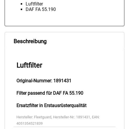
Luftfilter
DAF FA 55.190
Beschreibung
Luftfilter
Original-Nummer: 1891431
Filter passend für DAF FA 55.190
Ersatzfilter in Erstausrüsterqualität
Hersteller:
Fleetguard
,
Hersteller-Nr.:
1891431
,
EAN:
4051354521839