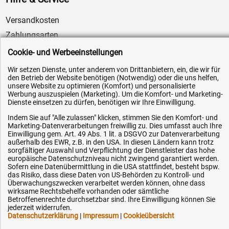
Versandkosten
Zahlungsarten
Service
Cookie- und Werbeeinstellungen
AGB / Widerrufsrecht
Wir setzen Dienste, unter anderem von Drittanbietern, ein, die wir für
den Betrieb der Website benötigen (Notwendig) oder die uns helfen,
Datenschutz
unsere Website zu optimieren (Komfort) und personalisierte
Impressum
Werbung auszuspielen (Marketing). Um die Komfort- und Marketing-
Dienste einsetzen zu dürfen, benötigen wir Ihre Einwilligung.
Karriere
Indem Sie auf "Alle zulassen" klicken, stimmen Sie den Komfort- und
OEM-Ersatzteile
Marketing-Datenverarbeitungen freiwillig zu. Dies umfasst auch Ihre
Einwilligung gem. Art. 49 Abs. 1 lit. a DSGVO zur Datenverarbeitung
Technik-Hilfe
außerhalb des EWR, z.B. in den USA. In diesen Ländern kann trotz
sorgfältiger Auswahl und Verpflichtung der Dienstleister das hohe
Downloads
europäische Datenschutzniveau nicht zwingend garantiert werden.
Sofern eine Datenübermittlung in die USA stattfindet, besteht bspw.
Kontakt
das Risiko, dass diese Daten von US-Behörden zu Kontroll- und
Überwachungszwecken verarbeitet werden können, ohne dass
wirksame Rechtsbehelfe vorhanden oder sämtliche
Ihre Hytec-Hydraulik Vorteile
Betroffenenrechte durchsetzbar sind. Ihre Einwilligung können Sie
jederzeit widerrufen.
Datenschutzerklärung
|
Impressum
|
Cookieübersicht
Schneller Versand, meist am selben Tag