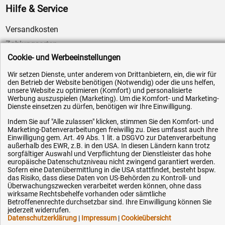
Hilfe & Service
Versandkosten
Zahlungsarten
Cookie- und Werbeeinstellungen
Service
AGB / Widerrufsrecht
Wir setzen Dienste, unter anderem von Drittanbietern, ein, die wir für
den Betrieb der Website benötigen (Notwendig) oder die uns helfen,
Datenschutz
unsere Website zu optimieren (Komfort) und personalisierte
Werbung auszuspielen (Marketing). Um die Komfort- und Marketing-
Impressum
Dienste einsetzen zu dürfen, benötigen wir Ihre Einwilligung.
Karriere
Indem Sie auf "Alle zulassen" klicken, stimmen Sie den Komfort- und
Marketing-Datenverarbeitungen freiwillig zu. Dies umfasst auch Ihre
OEM-Ersatzteile
Einwilligung gem. Art. 49 Abs. 1 lit. a DSGVO zur Datenverarbeitung
Technik-Hilfe
außerhalb des EWR, z.B. in den USA. In diesen Ländern kann trotz
sorgfältiger Auswahl und Verpflichtung der Dienstleister das hohe
Downloads
europäische Datenschutzniveau nicht zwingend garantiert werden.
Sofern eine Datenübermittlung in die USA stattfindet, besteht bspw.
Kontakt
das Risiko, dass diese Daten von US-Behörden zu Kontroll- und
Überwachungszwecken verarbeitet werden können, ohne dass
wirksame Rechtsbehelfe vorhanden oder sämtliche
Betroffenenrechte durchsetzbar sind. Ihre Einwilligung können Sie
Ihre Hytec-Hydraulik Vorteile
jederzeit widerrufen.
Datenschutzerklärung
|
Impressum
|
Cookieübersicht