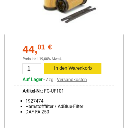
44,
01
€
Preis inkl. 19,00% Mwst.
Auf Lager
-
Zzgl.
Versandkosten
Artikel-Nr.:
FG-UF101
1927474
Harnstofffilter / AdBlue-Filter
DAF FA 250