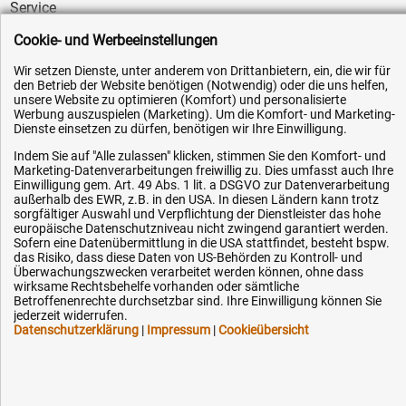
Service
AGB / Widerrufsrecht
Cookie- und Werbeeinstellungen
Datenschutz
Wir setzen Dienste, unter anderem von Drittanbietern, ein, die wir für
Impressum
den Betrieb der Website benötigen (Notwendig) oder die uns helfen,
unsere Website zu optimieren (Komfort) und personalisierte
Karriere
Werbung auszuspielen (Marketing). Um die Komfort- und Marketing-
Dienste einsetzen zu dürfen, benötigen wir Ihre Einwilligung.
OEM-Ersatzteile
Indem Sie auf "Alle zulassen" klicken, stimmen Sie den Komfort- und
Technik-Hilfe
Marketing-Datenverarbeitungen freiwillig zu. Dies umfasst auch Ihre
Einwilligung gem. Art. 49 Abs. 1 lit. a DSGVO zur Datenverarbeitung
Downloads
außerhalb des EWR, z.B. in den USA. In diesen Ländern kann trotz
sorgfältiger Auswahl und Verpflichtung der Dienstleister das hohe
Kontakt
europäische Datenschutzniveau nicht zwingend garantiert werden.
Sofern eine Datenübermittlung in die USA stattfindet, besteht bspw.
das Risiko, dass diese Daten von US-Behörden zu Kontroll- und
Ihre Hytec-Hydraulik Vorteile
Überwachungszwecken verarbeitet werden können, ohne dass
wirksame Rechtsbehelfe vorhanden oder sämtliche
Betroffenenrechte durchsetzbar sind. Ihre Einwilligung können Sie
Schneller Versand, meist am selben Tag
jederzeit widerrufen.
Datenschutzerklärung
|
Impressum
|
Cookieübersicht
Versandkostenfrei ab 150 EUR (innerhalb DE)
Lieferung auf Rechnung (abhängig vom Wert)
Einmonatiges Rückgaberecht
Über 30 Jahre Erfahrung