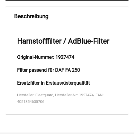
Beschreibung
Harnstofffilter / AdBlue-Filter
Original-Nummer: 1927474
Filter passend für DAF FA 250
Ersatzfilter in Erstausrüsterqualität
Hersteller:
Fleetguard
,
Hersteller-Nr.:
1927474
,
EAN:
4051354605706