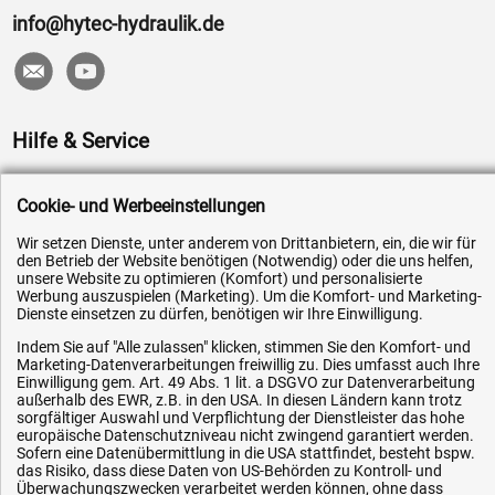
info@hytec-hydraulik.de
Hilfe & Service
Versandkosten
Cookie- und Werbeeinstellungen
Zahlungsarten
Wir setzen Dienste, unter anderem von Drittanbietern, ein, die wir für
Service
den Betrieb der Website benötigen (Notwendig) oder die uns helfen,
unsere Website zu optimieren (Komfort) und personalisierte
AGB / Widerrufsrecht
Werbung auszuspielen (Marketing). Um die Komfort- und Marketing-
Datenschutz
Dienste einsetzen zu dürfen, benötigen wir Ihre Einwilligung.
Impressum
Indem Sie auf "Alle zulassen" klicken, stimmen Sie den Komfort- und
Marketing-Datenverarbeitungen freiwillig zu. Dies umfasst auch Ihre
Karriere
Einwilligung gem. Art. 49 Abs. 1 lit. a DSGVO zur Datenverarbeitung
außerhalb des EWR, z.B. in den USA. In diesen Ländern kann trotz
OEM-Ersatzteile
sorgfältiger Auswahl und Verpflichtung der Dienstleister das hohe
europäische Datenschutzniveau nicht zwingend garantiert werden.
Technik-Hilfe
Sofern eine Datenübermittlung in die USA stattfindet, besteht bspw.
das Risiko, dass diese Daten von US-Behörden zu Kontroll- und
Downloads
Überwachungszwecken verarbeitet werden können, ohne dass