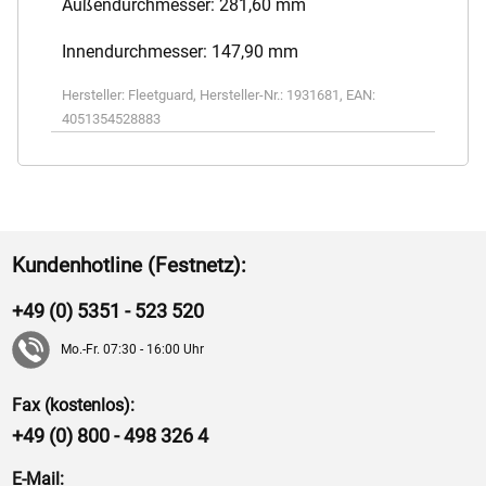
Außendurchmesser: 281,60 mm
Innendurchmesser: 147,90 mm
Hersteller:
Fleetguard
,
Hersteller-Nr.:
1931681
,
EAN:
4051354528883
Kundenhotline (Festnetz):
+49 (0) 5351 - 523 520
Mo.-Fr. 07:30 - 16:00 Uhr
Fax (kostenlos):
+49 (0) 800 - 498 326 4
E-Mail: