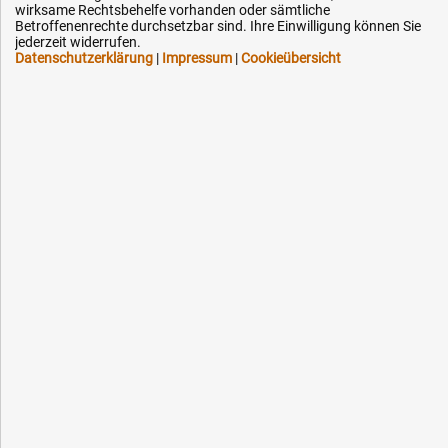
Kontakt
wirksame Rechtsbehelfe vorhanden oder sämtliche
Betroffenenrechte durchsetzbar sind. Ihre Einwilligung können Sie
jederzeit widerrufen.
Datenschutzerklärung
|
Impressum
|
Cookieübersicht
Ihre Hytec-Hydraulik Vorteile
Schneller Versand, meist am selben Tag
Versandkostenfrei ab 150 EUR (innerhalb DE)
Lieferung auf Rechnung (abhängig vom Wert)
Einmonatiges Rückgaberecht
Über 30 Jahre Erfahrung
Kompetente telefonische Beratung
Flexible Zahlung