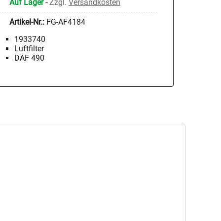
Auf Lager
-
Zzgl.
Versandkosten
Artikel-Nr.:
FG-AF4184
1933740
Luftfilter
DAF 490