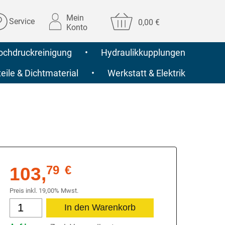
Mein
Service
0,00 €
Konto
ochdruckreinigung
•
Hydraulikkupplungen
ile & Dichtmaterial
•
Werkstatt & Elektrik
103,
79
€
Preis inkl. 19,00% Mwst.