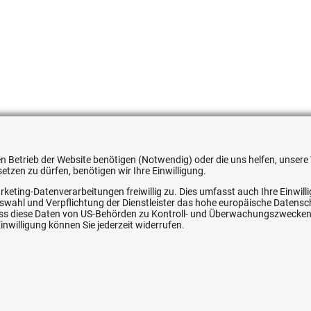
528418
 den Betrieb der Website benötigen (Notwendig) oder die uns helfen, unse
tzen zu dürfen, benötigen wir Ihre Einwilligung.
rketing-Datenverarbeitungen freiwillig zu. Dies umfasst auch Ihre Einwil
Auswahl und Verpflichtung der Dienstleister das hohe europäische Datens
ice
Ihre Hytec-Hydraulik Vorteile
, dass diese Daten von US-Behörden zu Kontroll- und Überwachungszwecke
nwilligung können Sie jederzeit widerrufen.
Schneller Versand, meist am selben Tag
Versandkostenfrei ab 150 EUR (innerhalb DE)
Lieferung auf Rechnung (abhängig vom Wert)
Einmonatiges Rückgaberecht
srecht
Über 30 Jahre Erfahrung