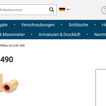
gate
•
Verschraubungen
•
Schläuche
•
H
 & Manometer
•
Armaturen & Druckluft
•
Normte
tfilter für DAF 490
 490