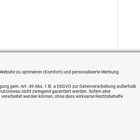
re Website zu optimieren (Komfort) und personalisierte Werbung
ligung gem. Art. 49 Abs. 1 lit. a DSGVO zur Datenverarbeitung außerhalb
chutzniveau nicht zwingend garantiert werden. Sofern eine
Flexible Zahlung
n verarbeitet werden können, ohne dass wirksame Rechtsbehelfe