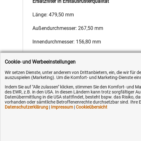
Ersatzfilter in Erstausrüsterqualität
Länge: 479,50 mm
Außendurchmesser: 267,50 mm
Innendurchmesser: 156,80 mm
Hersteller:
Fleetguard
,
Hersteller-Nr.:
1933740
,
EAN:
4051354
Cookie- und Werbeeinstellungen
Wir setzen Dienste, unter anderem von Drittanbietern, ein, die wir für
auszuspielen (Marketing). Um die Komfort- und Marketing-Dienste einse
Indem Sie auf "Alle zulassen" klicken, stimmen Sie den Komfort- und Ma
des EWR, z.B. in den USA. In diesen Ländern kann trotz sorgfältiger 
Kundenhotline (Festnetz):
Hilfe & Serv
Datenübermittlung in die USA stattfindet, besteht bspw. das Risiko
vorhanden oder sämtliche Betroffenenrechte durchsetzbar sind. Ihre Ei
Datenschutzerklärung
|
Impressum
|
Cookieübersicht
+49 (0) 5351 - 523 520
Versandkosten
Zahlungsarten
Mo.-Fr. 07:30 - 16:00 Uhr
Service
AGB / Widerruf
Fax (kostenlos):