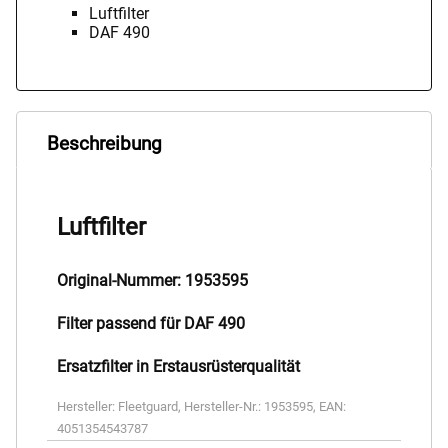
Luftfilter
DAF 490
Beschreibung
Luftfilter
Original-Nummer: 1953595
Filter passend für DAF 490
Ersatzfilter in Erstausrüsterqualität
Hersteller:
Fleetguard
,
Hersteller-Nr.:
1953595
,
EAN:
4051354543787