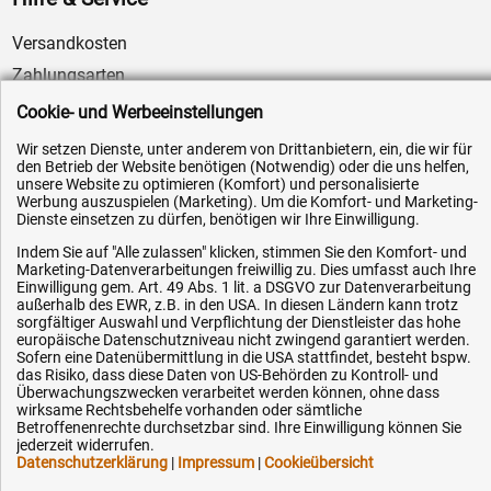
Versandkosten
Zahlungsarten
Service
Cookie- und Werbeeinstellungen
AGB / Widerrufsrecht
Wir setzen Dienste, unter anderem von Drittanbietern, ein, die wir für
den Betrieb der Website benötigen (Notwendig) oder die uns helfen,
Datenschutz
unsere Website zu optimieren (Komfort) und personalisierte
Impressum
Werbung auszuspielen (Marketing). Um die Komfort- und Marketing-
Dienste einsetzen zu dürfen, benötigen wir Ihre Einwilligung.
Karriere
Indem Sie auf "Alle zulassen" klicken, stimmen Sie den Komfort- und
OEM-Ersatzteile
Marketing-Datenverarbeitungen freiwillig zu. Dies umfasst auch Ihre
Einwilligung gem. Art. 49 Abs. 1 lit. a DSGVO zur Datenverarbeitung
Technik-Hilfe
außerhalb des EWR, z.B. in den USA. In diesen Ländern kann trotz
sorgfältiger Auswahl und Verpflichtung der Dienstleister das hohe
Downloads
europäische Datenschutzniveau nicht zwingend garantiert werden.
Sofern eine Datenübermittlung in die USA stattfindet, besteht bspw.
Kontakt
das Risiko, dass diese Daten von US-Behörden zu Kontroll- und
Überwachungszwecken verarbeitet werden können, ohne dass
wirksame Rechtsbehelfe vorhanden oder sämtliche
Ihre Hytec-Hydraulik Vorteile
Betroffenenrechte durchsetzbar sind. Ihre Einwilligung können Sie
jederzeit widerrufen.
Datenschutzerklärung
|
Impressum
|
Cookieübersicht
Schneller Versand, meist am selben Tag