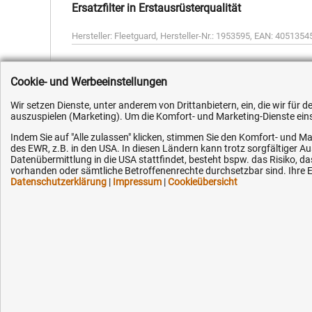
Ersatzfilter in Erstausrüsterqualität
Hersteller:
Fleetguard
,
Hersteller-Nr.:
1953595
,
EAN:
4051354
Cookie- und Werbeeinstellungen
Wir setzen Dienste, unter anderem von Drittanbietern, ein, die wir für
auszuspielen (Marketing). Um die Komfort- und Marketing-Dienste einse
Kundenhotline (Festnetz):
Hilfe & Serv
Indem Sie auf "Alle zulassen" klicken, stimmen Sie den Komfort- und Ma
des EWR, z.B. in den USA. In diesen Ländern kann trotz sorgfältiger 
+49 (0) 5351 - 523 520
Versandkosten
Datenübermittlung in die USA stattfindet, besteht bspw. das Risiko
vorhanden oder sämtliche Betroffenenrechte durchsetzbar sind. Ihre Ei
Zahlungsarten
Datenschutzerklärung
|
Impressum
|
Cookieübersicht
Mo.-Fr. 07:30 - 16:00 Uhr
Service
AGB / Widerruf
Fax (kostenlos):
+49 (0) 800 - 498 326 4
Datenschutz
Impressum
E-Mail:
Karriere
info@hytec-hydraulik.de
OEM-Ersatzteil