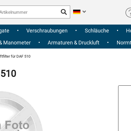
gate
•
Verschraubungen
•
Schläuche
•
H
 & Manometer
•
Armaturen & Druckluft
•
Normte
tfilter für DAF 510
 510