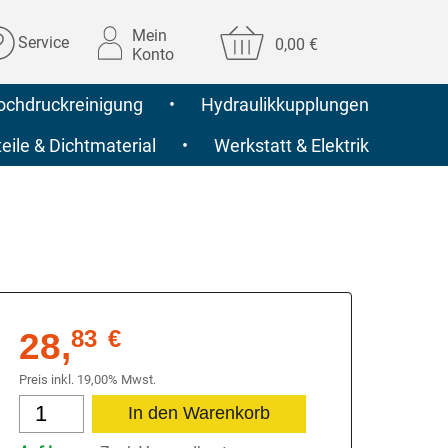
Mein
Service
0,00 €
Konto
ochdruckreinigung
•
Hydraulikkupplungen
ile & Dichtmaterial
•
Werkstatt & Elektrik
28,
83
€
Preis inkl. 19,00% Mwst.