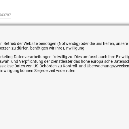
543787
 den Betrieb der Website benötigen (Notwendig) oder die uns helfen, unse
tzen zu dürfen, benötigen wir Ihre Einwilligung.
ice
Ihre Hytec-Hydraulik Vorteile
rketing-Datenverarbeitungen freiwillig zu. Dies umfasst auch Ihre Einwil
Auswahl und Verpflichtung der Dienstleister das hohe europäische Datens
Schneller Versand, meist am selben Tag
, dass diese Daten von US-Behörden zu Kontroll- und Überwachungszwecke
nwilligung können Sie jederzeit widerrufen.
Versandkostenfrei ab 150 EUR (innerhalb DE)
Lieferung auf Rechnung (abhängig vom Wert)
Einmonatiges Rückgaberecht
srecht
Über 30 Jahre Erfahrung
Kompetente telefonische Beratung
e