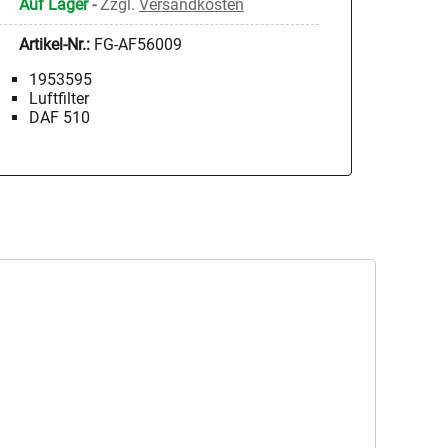
Auf Lager
-
Zzgl.
Versandkosten
Artikel-Nr.:
FG-AF56009
1953595
Luftfilter
DAF 510