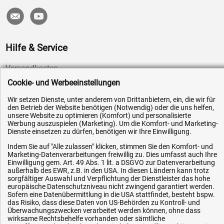
Hilfe & Service
Versandkosten
Cookie- und Werbeeinstellungen
Zahlungsarten
Service
Wir setzen Dienste, unter anderem von Drittanbietern, ein, die wir für
den Betrieb der Website benötigen (Notwendig) oder die uns helfen,
AGB / Widerrufsrecht
unsere Website zu optimieren (Komfort) und personalisierte
Werbung auszuspielen (Marketing). Um die Komfort- und Marketing-
Datenschutz
Dienste einsetzen zu dürfen, benötigen wir Ihre Einwilligung.
Impressum
Indem Sie auf "Alle zulassen" klicken, stimmen Sie den Komfort- und
Marketing-Datenverarbeitungen freiwillig zu. Dies umfasst auch Ihre
Karriere
Einwilligung gem. Art. 49 Abs. 1 lit. a DSGVO zur Datenverarbeitung
OEM-Ersatzteile
außerhalb des EWR, z.B. in den USA. In diesen Ländern kann trotz
sorgfältiger Auswahl und Verpflichtung der Dienstleister das hohe
Technik-Hilfe
europäische Datenschutzniveau nicht zwingend garantiert werden.
Sofern eine Datenübermittlung in die USA stattfindet, besteht bspw.
Downloads
das Risiko, dass diese Daten von US-Behörden zu Kontroll- und
Überwachungszwecken verarbeitet werden können, ohne dass
Kontakt
wirksame Rechtsbehelfe vorhanden oder sämtliche