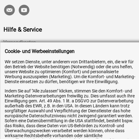
Hilfe & Service
Versandkosten
Cookie- und Werbeeinstellungen
Zahlungsarten
Service
Wir setzen Dienste, unter anderem von Drittanbietern, ein, die wir für
den Betrieb der Website benötigen (Notwendig) oder die uns helfen,
AGB / Widerrufsrecht
unsere Website zu optimieren (Komfort) und personalisierte
Werbung auszuspielen (Marketing). Um die Komfort- und Marketing-
Datenschutz
Dienste einsetzen zu dürfen, benötigen wir Ihre Einwilligung.
Impressum
Indem Sie auf "Alle zulassen" klicken, stimmen Sie den Komfort- und
Marketing-Datenverarbeitungen freiwillig zu. Dies umfasst auch Ihre
Karriere
Einwilligung gem. Art. 49 Abs. 1 lit. a DSGVO zur Datenverarbeitung
OEM-Ersatzteile
außerhalb des EWR, z.B. in den USA. In diesen Ländern kann trotz
sorgfältiger Auswahl und Verpflichtung der Dienstleister das hohe
Technik-Hilfe
europäische Datenschutzniveau nicht zwingend garantiert werden.
Sofern eine Datenübermittlung in die USA stattfindet, besteht bspw.
Downloads
das Risiko, dass diese Daten von US-Behörden zu Kontroll- und
Überwachungszwecken verarbeitet werden können, ohne dass
Kontakt
wirksame Rechtsbehelfe vorhanden oder sämtliche