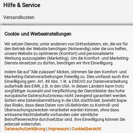
Hilfe & Service
Versandkosten
Zahlungsarten
Cookie- und Werbeeinstellungen
Service
AGB / Widerrufsrecht
Wir setzen Dienste, unter anderem von Drittanbietern, ein, die wir für
den Betrieb der Website benötigen (Notwendig) oder die uns helfen,
Datenschutz
unsere Website zu optimieren (Komfort) und personalisierte
Werbung auszuspielen (Marketing). Um die Komfort- und Marketing-
Impressum
Dienste einsetzen zu dürfen, benötigen wir Ihre Einwilligung.
Karriere
Indem Sie auf "Alle zulassen" klicken, stimmen Sie den Komfort- und
Marketing-Datenverarbeitungen freiwillig zu. Dies umfasst auch Ihre
OEM-Ersatzteile
Einwilligung gem. Art. 49 Abs. 1 lit. a DSGVO zur Datenverarbeitung
Technik-Hilfe
außerhalb des EWR, z.B. in den USA. In diesen Ländern kann trotz
sorgfältiger Auswahl und Verpflichtung der Dienstleister das hohe
Downloads
europäische Datenschutzniveau nicht zwingend garantiert werden.
Sofern eine Datenübermittlung in die USA stattfindet, besteht bspw.
Kontakt
das Risiko, dass diese Daten von US-Behörden zu Kontroll- und
Überwachungszwecken verarbeitet werden können, ohne dass
wirksame Rechtsbehelfe vorhanden oder sämtliche
Betroffenenrechte durchsetzbar sind. Ihre Einwilligung können Sie
Ihre Hytec-Hydraulik Vorteile
jederzeit widerrufen.
Datenschutzerklärung
|
Impressum
|
Cookieübersicht