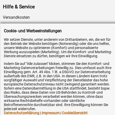
Hilfe & Service
Versandkosten
Zahlungsarten
Cookie- und Werbeeinstellungen
Service
AGB / Widerrufsrecht
Wir setzen Dienste, unter anderem von Drittanbietern, ein, die wir für
den Betrieb der Website benötigen (Notwendig) oder die uns helfen,
Datenschutz
unsere Website zu optimieren (Komfort) und personalisierte
Werbung auszuspielen (Marketing). Um die Komfort- und Marketing-
Impressum
Dienste einsetzen zu dürfen, benötigen wir Ihre Einwilligung.
Karriere
Indem Sie auf "Alle zulassen" klicken, stimmen Sie den Komfort- und
Marketing-Datenverarbeitungen freiwillig zu. Dies umfasst auch Ihre
OEM-Ersatzteile
Einwilligung gem. Art. 49 Abs. 1 lit. a DSGVO zur Datenverarbeitung
außerhalb des EWR, z.B. in den USA. In diesen Ländern kann trotz
Technik-Hilfe
sorgfältiger Auswahl und Verpflichtung der Dienstleister das hohe
Downloads
europäische Datenschutzniveau nicht zwingend garantiert werden.
Sofern eine Datenübermittlung in die USA stattfindet, besteht bspw.
Kontakt
das Risiko, dass diese Daten von US-Behörden zu Kontroll- und
Überwachungszwecken verarbeitet werden können, ohne dass
wirksame Rechtsbehelfe vorhanden oder sämtliche
Betroffenenrechte durchsetzbar sind. Ihre Einwilligung können Sie
Ihre Hytec-Hydraulik Vorteile
jederzeit widerrufen.
Datenschutzerklärung
|
Impressum
|
Cookieübersicht